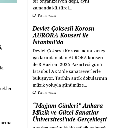
bir organizasyon değil, aynı
zamanda kültürel...
Yorum yapın
Devlet Çoksesli Korosu
AURORA Konseri ile
İstanbul’da
i,
Devlet Çoksesli Korosu, adını kuzey
ışıklarından alan AURORA konseri
ile 8 Haziran 2026 Pazartesi günü
da
İstanbul AKM’de sanatseverlerle
buluşuyor. Tarihin antik dokularının
müzik yoluyla günümüze...
rekler
Yorum yapın
“Muğam Günleri” Ankara
Müzik ve Güzel Sanatlar
Üniversitesi’nde Gerçekleşti
larına
Azerbaycan’ın köklü müzik geleneği