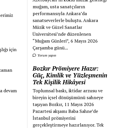
muğam, usta sanatçıların
performansıyla Ankara’da
lerimiz
sanatseverlerle buluştu. Ankara
Müzik ve Güzel Sanatlar
Üniversitesi’nde düzenlenen
“Muğam Günleri”, 6 Mayıs 2026
Çarşamba günü...
lığı için
Yorum yapın
Bozkır Prömiyere Hazır:
 zaman
Güç, Kimlik ve Yüzleşmenin
Tek Kişilik Hikâyesi
Toplumsal baskı, iktidar arzusu ve
aya devam
bireyin içsel dönüşümünü sahneye
taşıyan Bozkır, 11 Mayıs 2026
Pazartesi akşamı Baba Sahne’de
İstanbul prömiyerini
gerçekleştirmeye hazırlanıyor. Tek