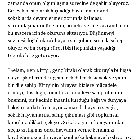
zamanda onun olgunlaşma sürecine de şahit oluyoruz.
Bir ev kedisi olarak başladığı hayatına bir anda
sokaklarda devam etmek zorunda kalması,
yardımlaşmanın önemini, annelik ve aile kavramlarını
bu macera içinde okuruna aktarıyor. Düşünmeyi
sevmesi doğal olarak hayatı sorgulamasına da sebep
oluyor ve bu sorgu süreci bizi hepimizin yaşadığı
tecrübelere götürüyor.
“Selam, Ben Kitty”, genç kitabı olarak okuruyla buluşsa
da yetişkinlerin de ilgisini çekebilecek sıcacık ve yalın
bir dile sahip. Kitty’nin hikayesi bizlere mücadele
etmeyi, dostluğu, umudu ve bir aileye sahip olmanın
önemini, bir kedinin insanla kurduğu bağı ve dünyaya
bakışını anlatırken, aynı zamanda hayvan sevgisi,
sokak hayvanlarına sahip çıkılması gibi toplumsal
konulara dikkati çekiyor. Sokakta yürürken yanından
geçip gittiğimiz onca hayvanın yerine kendimizi
koyduğumuzda dünyaya bambaşka bakmaya başlıyoruz.