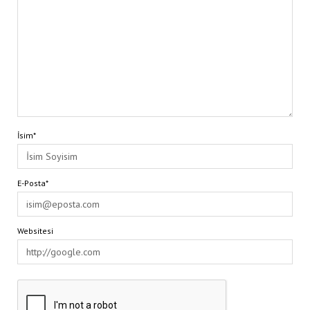
İsim*
E-Posta*
Websitesi