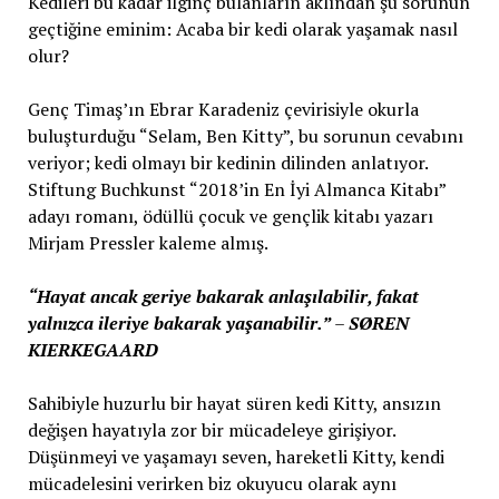
Kedileri bu kadar ilginç bulanların aklından şu sorunun
geçtiğine eminim: Acaba bir kedi olarak yaşamak nasıl
olur?
Genç Timaş’ın Ebrar Karadeniz çevirisiyle okurla
buluşturduğu “Selam, Ben Kitty”, bu sorunun cevabını
veriyor; kedi olmayı bir kedinin dilinden anlatıyor.
Stiftung Buchkunst “2018’in En İyi Almanca Kitabı”
adayı romanı, ödüllü çocuk ve gençlik kitabı yazarı
Mirjam Pressler kaleme almış.
“Hayat ancak geriye bakarak anlaşılabilir, fakat
yalnızca ileriye bakarak yaşanabilir.”
–
SØREN
KIERKEGAARD
Sahibiyle huzurlu bir hayat süren kedi Kitty, ansızın
değişen hayatıyla zor bir mücadeleye girişiyor.
Düşünmeyi ve yaşamayı seven, hareketli Kitty, kendi
mücadelesini verirken biz okuyucu olarak aynı