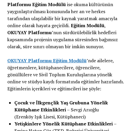
Platformu Eğitim Modülü
ise okuma kültürünün
yaygınlaştırılması konusunda her an ve herkes
tarafından ulaşılabilir bir kaynak yaratmak amacıyla
online olarak hayata geçirildi.
Eğitim Modülü
,
OKUYAY Platformu
’nun sürdürülebilirlik hedefleri
kapsamında projenin uygulama süresinden bağımsız
olarak, süre sınırı olmayan bir imkân sunuyor.
OKUYAY Platformu Eğitim Modülü
’nde ailelere,
öğretmenlere, kütüphanecilere, öğrencilere,
gönüllülere ve Sivil Toplum Kuruluşlarına yönelik
online ve stüdyo kaydı formatında eğitimler hazırlandı.
Eğitimlerin içerikleri ve eğitimcileri ise şöyle:
Çocuk ve İlkgençlik Yaş Grubuna Yönelik
Kütüphane Etkinlikleri
– Sevgi Arıoğlu
(Erenköy Işık Lisesi, Kütüphaneci)
Yetişkinlere Yönelik Kütüphane Etkinlikleri
–
Emine Hatun Gür (TKD, Boğaziçi Üniversitesi