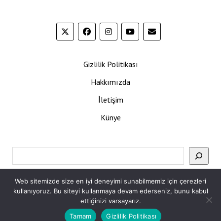
Gizlilik Politikası
Hakkımızda
İletişim
Künye
Ara
Web sitemizde size en iyi deneyimi sunabilmemiz için çerezleri
kullanıyoruz. Bu siteyi kullanmaya devam ederseniz, bunu kabul
ettiğinizi varsayarız.
Tamam
Gizlilik Politikası
Mission News Theme
by Compete Themes.