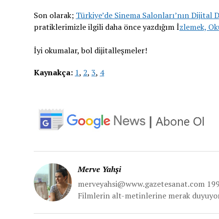
Son olarak;
Türkiye’de Sinema Salonları’nın Dijita
pratiklerimizle ilgili daha önce yazdığım İ
zlemek, O
İyi okumalar, bol dijitalleşmeler!
Kaynakça:
1
,
2
,
3
,
4
Merve Yahşi
merveyahsi@www.gazetesanat.com 1996’
Filmlerin alt-metinlerine merak duyuyor