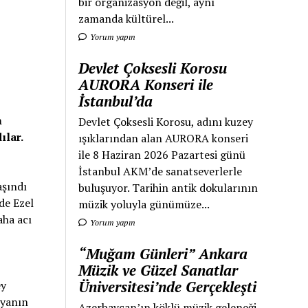
bir organizasyon değil, aynı
zamanda kültürel...
Yorum yapın
Devlet Çoksesli Korosu
AURORA Konseri ile
İstanbul’da
n
Devlet Çoksesli Korosu, adını kuzey
ılar.
ışıklarından alan AURORA konseri
ile 8 Haziran 2026 Pazartesi günü
İstanbul AKM’de sanatseverlerle
aşındı
buluşuyor. Tarihin antik dokularının
 de Ezel
müzik yoluyla günümüze...
aha acı
Yorum yapın
“Muğam Günleri” Ankara
Müzik ve Güzel Sanatlar
Üniversitesi’nde Gerçekleşti
ey
nyanın
Azerbaycan’ın köklü müzik geleneği