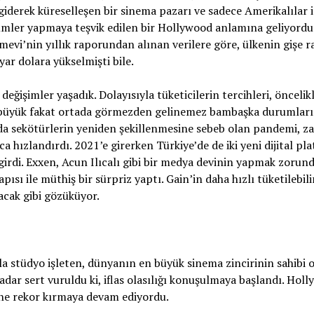
 giderek küreselleşen bir sinema pazarı ve sadece Amerikalılar i
ilmler yapmaya teşvik edilen bir Hollywood anlamına geliyordu
mevi’nin yıllık raporundan alınan verilere göre, ülkenin gişe 
ar dolara yükselmişti bile.
ğişimler yaşadık. Dolayısıyla tüketicilerin tercihleri, öncelikl
ok büyük fakat ortada görmezden gelinemez bambaşka durumlar
da sekötürlerin yeniden şekillenmesine sebeb olan pandemi, z
hızlandırdı. 2021’e girerken Türkiye’de de iki yeni dijital pl
rdi. Exxen, Acun Ilıcalı gibi bir medya devinin yapmak zorun
pısı ile müthiş bir sürpriz yaptı. Gain’in daha hızlı tüketilebili
acak gibi gözüküyor.
a stüdyo işleten, dünyanın en büyük sinema zincirinin sahibi 
ar sert vuruldu ki, iflas olasılığı konuşulmaya başlandı. Hol
üne rekor kırmaya devam ediyordu.