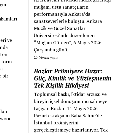
çin
muğam, usta sanatçıların
.
performansıyla Ankara’da
rakamları
sanatseverlerle buluştu. Ankara
Müzik ve Güzel Sanatlar
Üniversitesi’nde düzenlenen
eri ve
“Muğam Günleri”, 6 Mayıs 2026
ında
Çarşamba günü...
aten
Yorum yapın
atform
da
Bozkır Prömiyere Hazır:
r bir
Güç, Kimlik ve Yüzleşmenin
Tek Kişilik Hikâyesi
Toplumsal baskı, iktidar arzusu ve
bireyin içsel dönüşümünü sahneye
taşıyan Bozkır, 11 Mayıs 2026
olan
Pazartesi akşamı Baba Sahne’de
lywood
İstanbul prömiyerini
gerçekleştirmeye hazırlanıyor. Tek