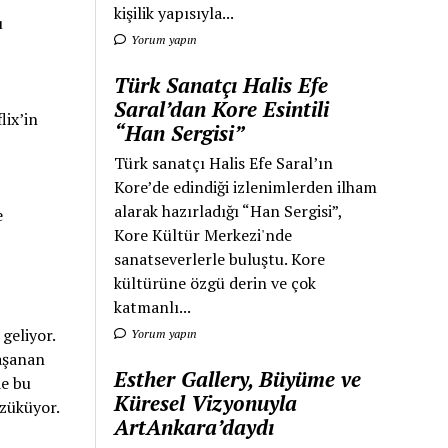
kişilik yapısıyla...
u
Yorum yapın
Türk Sanatçı Halis Efe
Saral’dan Kore Esintili
lix’in
“Han Sergisi”
Türk sanatçı Halis Efe Saral’ın
Kore’de edindiği izlenimlerden ilham
alarak hazırladığı “Han Sergisi”,
e
Kore Kültür Merkezi'nde
sanatseverlerle buluştu. Kore
kültürüne özgü derin ve çok
katmanlı...
geliyor.
Yorum yapın
aşanan
Esther Gallery, Büyüme ve
de bu
Küresel Vizyonuyla
özüküyor.
ArtAnkara’daydı