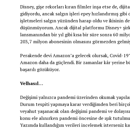
Disney, gişe rekorları kıran filmler inşa etse de, dij
gidiyordu, ancak salgın işleri epey hızlandırmış gibi
işletmeleri salgın yüzünden harap oldu ve ikisinin d
düşünmüyorum. Ancak dijital platformu Disney+ şirke
lansmanından bir yıl gibi kısa bir süre sonra 60 mily
203,7 milyon abonesinin olmasını görmezden gelmiy
Perakende devi Amazon’a gelecek olursak, Covid-19’u
Amazon daha da güçlendi. Bir zamanlar kâr yerine bü
başarılı gözüküyor.
Velhasıl…
Değişimi yalnızca pandemi üzerinden okumak yapılan 
Durum tespiti yapmaya karar verdiğimden beri birç
veyahut yaşanacak olan değişimi pandemi ve dolayıs
konu ele alınırken pandemi öncesine de ışık tutulmuş
Yazımda kullandığım verileri incelemek isterseniz ka