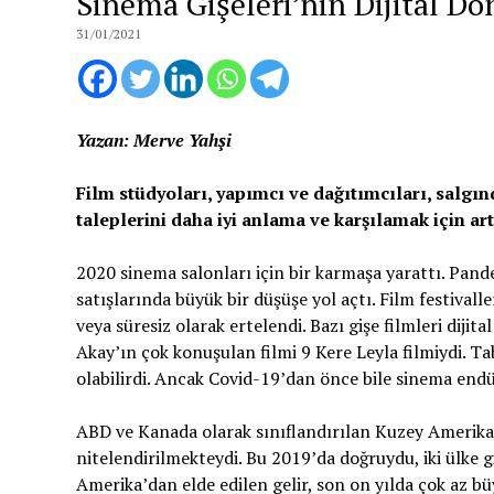
Sinema Gişeleri’nin Dijital 
31/01/2021
Yazan: Merve Yahşi
Film stüdyoları, yapımcı ve dağıtımcıları, salgın
taleplerini daha iyi anlama ve karşılamak için art
2020 sinema salonları için bir karmaşa yarattı. Pand
satışlarında büyük bir düşüşe yol açtı. Film festivaller
veya süresiz olarak ertelendi. Bazı gişe filmleri dijita
Akay’ın çok konuşulan filmi 9 Kere Leyla filmiydi. Ta
olabilirdi. Ancak Covid-19’dan önce bile sinema endü
ABD ve Kanada olarak sınıflandırılan Kuzey Amerika 
nitelendirilmekteydi. Bu 2019’da doğruydu, iki ülke g
Amerika’dan elde edilen gelir, son on yılda çok az 