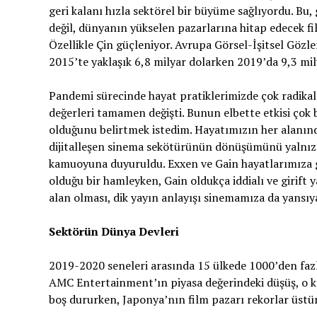
geri kalanı hızla sektörel bir büyüme sağlıyordu. Bu,
değil, dünyanın yükselen pazarlarına hitap edecek f
Özellikle Çin güçleniyor. Avrupa Görsel-İşitsel Gözle
2015’te yaklaşık 6,8 milyar dolarken 2019’da 9,3 mily
Pandemi sürecinde hayat pratiklerimizde çok radikal de
değerleri tamamen değişti. Bunun elbette etkisi ç
olduğunu belirtmek istedim. Hayatımızın her alanın
dijitalleşen sinema sekötürünün dönüşümünü yalnızca 
kamuoyuna duyuruldu. Exxen ve Gain hayatlarımıza gi
olduğu bir hamleyken, Gain oldukça iddialı ve girift ya
alan olması, dik yayın anlayışı sinemamıza da yansıy
Sektörün Dünya Devleri
2019-2020 seneleri arasında 15 ülkede 1000’den fazl
AMC Entertainment’ın piyasa değerindeki düşüş, o kad
boş dururken, Japonya’nın film pazarı rekorlar üst