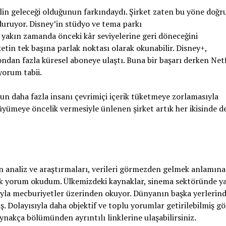
italin geleceği olduğunun farkındaydı. Şirket zaten bu yöne doğr
 duruyor. Disney’in stüdyo ve tema parkı
e yakın zamanda önceki kâr seviyelerine geri döneceğini
tin tek başına parlak noktası olarak okunabilir. Disney+,
ondan fazla küresel aboneye ulaştı. Buna bir başarı derken Netf
orum tabii.
n daha fazla insanı çevrimiçi içerik tüketmeye zorlamasıyla
yümeye öncelik vermesiyle ünlenen şirket artık her ikisinde d
analiz ve araştırmaları, verileri görmezden gelmek anlamına 
ok yorum okudum. Ülkemizdeki kaynaklar, sinema sektöründe y
ıyla mecburiyetler üzerinden okuyor. Dünyanın başka yerlerin
. Dolayısıyla daha objektif ve toplu yorumlar getirilebilmiş g
ynakça bölümünden ayrıntılı linklerine ulaşabilirsiniz.