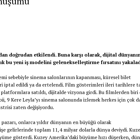
Dönüşümü
dan doğrudan etkilendi. Buna karşı olarak, dijital dünyanı
ık bu yeni iş modelini gelenekselleştirme fırsatını yakalad
emi sebebiyle sinema salonlarının kapanması, küresel bilet
i iptal edildi ya da ertelendi. Film gösterimleri ileri tarihlere t
l platformlara satıldı, dijitalde vizyona girdi. Bu filmlerden biri
bii, 9 Kere Leyla’yı sinema salonunda izlemek herkes için çok d
strisi zaten değişiyordu.
pazarı, onlarca yıldır dünyanın en büyüğü olarak
işe gelirlerinde toplam 11,4 milyar dolarla dünya deviydi. Kuz
büyüme gösterdi. Kuzey Amerika’daki büyüme hızı düşerken, dü