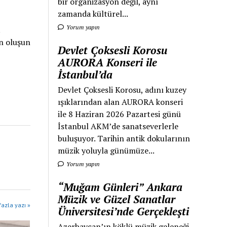
bir organizasyon değil, aynı
zamanda kültürel...
Yorum yapın
un oluşun
Devlet Çoksesli Korosu
AURORA Konseri ile
İstanbul’da
Devlet Çoksesli Korosu, adını kuzey
ışıklarından alan AURORA konseri
ile 8 Haziran 2026 Pazartesi günü
İstanbul AKM’de sanatseverlerle
buluşuyor. Tarihin antik dokularının
müzik yoluyla günümüze...
Yorum yapın
“Muğam Günleri” Ankara
Müzik ve Güzel Sanatlar
azla yazı »
Üniversitesi’nde Gerçekleşti
Azerbaycan’ın köklü müzik geleneği