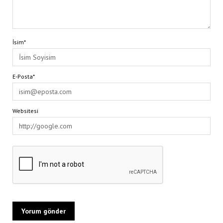
İsim*
E-Posta*
Websitesi