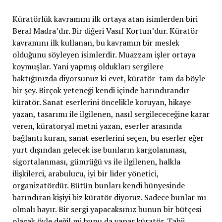
Küratörlük kavramını ilk ortaya atan isimlerden biri
Beral Madra’dır. Bir diğeri Vasıf Kortun’dur. Küratör
kavramını ilk kullanan, bu kavramın bir meslek
olduğunu söyleyen isimlerdir. Muazzam işler ortaya
koymuşlar. Yani yapmış oldukları sergilere
baktığınızda diyorsunuz ki evet, küratör tam da böyle
bir şey. Birçok yeteneği kendi içinde barındırandır
küratör. Sanat eserlerini öncelikle koruyan, hikaye
yazan, tasarımı ile ilgilenen, nasıl sergilececeğine karar
veren, küratoryal metni yazan, eserler arasında
bağlantı kuran, sanat eserlerini seçen, bu eserler eğer
yurt dışından gelecek ise bunların kargolanması,
sigortalanması, gümrüğü vs ile ilgilenen, halkla
ilişkilerci, arabulucu, iyi bir lider yönetici,
organizatördür. Bütün bunları kendi bünyesinde
barındıran kişiyi biz küratör diyoruz. Sadece bunlar mı
olmalı hayır. Bir sergi yapacaksınız bunun bir bütçesi
olacak öyle değil mi bunu da yapar küratör. Tabii