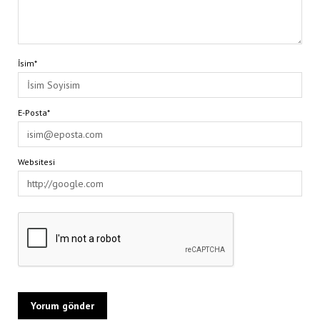
İsim*
E-Posta*
Websitesi