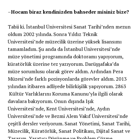
–
Hocam biraz kendinizden bahseder misiniz bize?
Tabii ki. İstanbul Üniversitesi Sanat Tarihi’nden mezun
oldum 2002 yılında. Sonra Yıldız Teknik
Üniversitesi’nde müzecilik üzerine yüksek lisansımı
tamamladım. Şu anda da İstanbul Üniversitesi’nde
müze yönetimi programında doktoramı yapıyorum,
küratörlük üzerine tez yazıyorum. Darüşşafaka’da
müze sorumlusu olarak görev aldım. Ardından Pera
Müzesi’nde farklı pozisyonlarda görevler aldım. 2013
yılından itibaren adliyede bilirkişilik yapıyorum. 2863
Kültür Varlıklarını Koruma Kanunu’yla ilgili olarak
davalara bakıyorum. Onun dışında Işık
Üniversitesi’nde, Kent Üniversitesi’nde, Aydın
Üniversitesi’nde ve Bezmi Alem Vakıf Üniversitesi’nde
çeşitli dersler veriyorum. Sanat Yönetimi, Sanat Tarihi,
Müzecilik, Küratörlük, Sanat Politikası, Dijital Sanat ve
Tasarım, Yaratıcı Düşünme ve Problem Çözme,