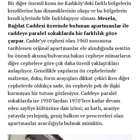
Bir diğer önemli konu ise Kadıköy’deki farklı bölgelerin
kendilerine has dinamiklerinin oluşu ve bu bölgelerin
kendi içlerinde bile farklılaşıyor olması.
Mesela,
Bağdat Caddesi üzerinde bulunan apartmanlar ile
caddeye paralel sokaklarda bir farklılık göze
çarpar.
Cadde’ye cephesi olan 1960 sonrasına
tarihlenen orijinal apartmanlar ele alındığında semtin
bu önemli aksına/bulvarına bakan cepheye mimarların
diğer cephelere göre çok daha özenli yaklaştıkları
anlaşılıyor. Genellikle yapıların ön cephelerinde
malzeme, doku, form arayışları dikkat çekici iken diğer
cephelerde oldukça sade, ön cepheyle pek de ilişki
kurmayan bir tutum gözleniyor. Caddeye paralel
sokaklarda ise 1930’lardan 1970’lere kadar devam
eden sayfiye kültürüne dair izleri; az katlı, araziye
yatayda yerleşmiş, geniş balkon ve pencereleri olan
apartmanlar aracılığıyla bulmak mümkün.