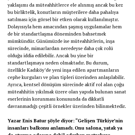
yaklaşımı da müteahhitlerce ele alınmış ancak bu kez
bu birliktelik, konutların müşterilere daha pahalıya
satılması için görsel bir etken olarak kullanılmıştır.
Dolayısıyla hem amacından şaşmış uygulamalar hem
de bir standartlaşma döneminden bahsetmek
mümkündür. Günümüzde ise müteahhitlerin, inşa
sürecinde, mimarlardan neredeyse daha çok rolü
olduğu iddia edilebilir. Ancak bu yine bir
standartlaşmaya neden olmaktadır. Bu durum,
özellikle Kadıköy’de yeni inşa edilen apartmanların
cephe kurguları ve plan tipleri üzerinden anlaşılabilir.
Ayrıca, kentsel dönüşüm sürecinde aktif rol alan çoğu
müteahhitin yıkılmak üzere olan yapıda bulunan sanat
eserlerinin korunması konusunda da dikkatli
davranmadığı çeşitli örnekler üzerinden bilinmektedir.
Yazar Enis Batur şöyle diyor: “Gelişen Türkiye’nin
insanları balkonu anlamadı. Onu salona, yatak ya
da oturma odasına dahil ederken metrekare