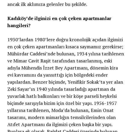
ancak ilk aklımıza gelenler bu şekilde.
Kadıköy’de ilginizi en çok çeken apartmanlar
hangileri?
1930’lardan 1980’lere doğru kronolojik açıdan ilgimizi
en çok çeken apartmanları kısaca saymamız gerekirse;
Mühürdar Caddesi’nde bulunan, 1934 yılına tarihlenen
ve Mimar Cavit Raşit tarafından tasarlanmış, eski
adıyla Mühendis İzzet Bey Apartmanı, dönemin kira
evi kavramını da yansıttığı için bölgedeki ender
yapılardan. Benzer biçimde, Yenifikir Sokak’ta yer alan
Zeki Sayar’ın 1940 yılında tasarladığı apartman da
yuvarlak hatlı balkonları ve bir köşe parseli heykelsi
biçimde sarışıyla bizim için özel bir yapı. 1956-1957
yıllarına tarihlenen, Moda’da bulunan, Emin Onat
tasarımı, modern mimarlığın temsilcilerinden olan
Atıfet Apartmanı da ilgimizi çeken başka bir yapı.
Bunlara ek olarak, Bağdat Caddesi üzerinde bulunan,