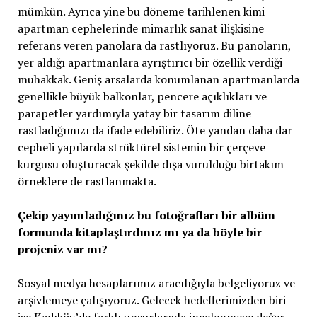
mümkün. Ayrıca yine bu döneme tarihlenen kimi
apartman cephelerinde mimarlık sanat ilişkisine
referans veren panolara da rastlıyoruz. Bu panoların,
yer aldığı apartmanlara ayrıştırıcı bir özellik verdiği
muhakkak. Geniş arsalarda konumlanan apartmanlarda
genellikle büyük balkonlar, pencere açıklıkları ve
parapetler yardımıyla yatay bir tasarım diline
rastladığımızı da ifade edebiliriz. Öte yandan daha dar
cepheli yapılarda strüktürel sistemin bir çerçeve
kurgusu oluşturacak şekilde dışa vurulduğu birtakım
örneklere de rastlanmakta.
Çekip yayımladığınız bu fotoğrafları bir albüm
formunda kitaplaştırdınız mı ya da böyle bir
projeniz var mı?
Sosyal medya hesaplarımız aracılığıyla belgeliyoruz ve
arşivlemeye çalışıyoruz. Gelecek hedeflerimizden biri
ise Kadıköy’de farklı unsurlarıyla incelenmeye değer