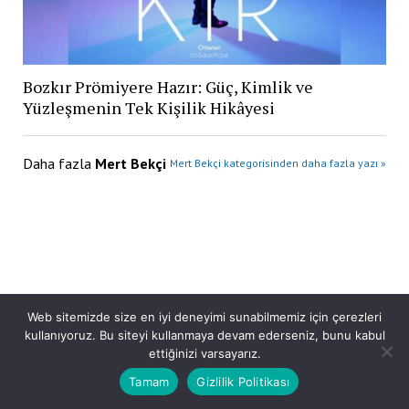
Bozkır Prömiyere Hazır: Güç, Kimlik ve
Yüzleşmenin Tek Kişilik Hikâyesi
Daha fazla
Mert Bekçi
Mert Bekçi kategorisinden daha fazla yazı »
Web sitemizde size en iyi deneyimi sunabilmemiz için çerezleri
kullanıyoruz. Bu siteyi kullanmaya devam ederseniz, bunu kabul
ettiğinizi varsayarız.
Tamam
Gizlilik Politikası