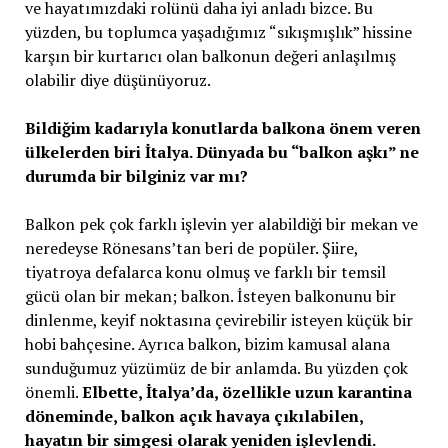
ve hayatımızdaki rolünü daha iyi anladı bizce. Bu
yüzden, bu toplumca yaşadığımız “sıkışmışlık” hissine
karşın bir kurtarıcı olan balkonun değeri anlaşılmış
olabilir diye düşünüyoruz.
Bildiğim kadarıyla konutlarda balkona önem veren
ülkelerden biri İtalya. Dünyada bu “balkon aşkı” ne
durumda bir bilginiz var mı?
Balkon pek çok farklı işlevin yer alabildiği bir mekan ve
neredeyse Rönesans’tan beri de popüler. Şiire,
tiyatroya defalarca konu olmuş ve farklı bir temsil
gücü olan bir mekan; balkon. İsteyen balkonunu bir
dinlenme, keyif noktasına çevirebilir isteyen küçük bir
hobi bahçesine. Ayrıca balkon, bizim kamusal alana
sunduğumuz yüzümüz de bir anlamda. Bu yüzden çok
önemli.
Elbette, İtalya’da, özellikle uzun karantina
döneminde, balkon açık havaya çıkılabilen,
hayatın bir simgesi olarak yeniden işlevlendi.