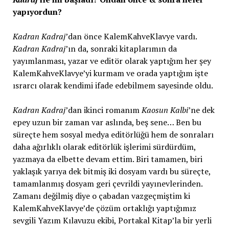
yapıyordun?
Kadran Kadraj
’dan önce KalemKahveKlavye vardı.
Kadran Kadraj
’ın da, sonraki kitaplarımın da
yayımlanması, yazar ve editör olarak yaptığım her şey
KalemKahveKlavye’yi kurmam ve orada yaptığım işte
ısrarcı olarak kendimi ifade edebilmem sayesinde oldu.
Kadran Kadraj
’dan ikinci romanım
Kaosun Kalbi
’ne dek
epey uzun bir zaman var aslında, beş sene… Ben bu
süreçte hem sosyal medya editörlüğü hem de sonraları
daha ağırlıklı olarak editörlük işlerimi sürdürdüm,
yazmaya da elbette devam ettim. Biri tamamen, biri
yaklaşık yarıya dek bitmiş iki dosyam vardı bu süreçte,
tamamlanmış dosyam geri çevrildi yayınevlerinden.
Zamanı değilmiş diye o çabadan vazgeçmiştim ki
KalemKahveKlavye’de çözüm ortaklığı yaptığımız
sevgili Yazım Kılavuzu ekibi, Portakal Kitap’la bir yerli