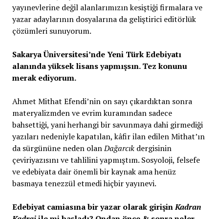
yayınevlerine değil alanlarımızın kesiştiği firmalara ve
yazar adaylarının dosyalarına da geliştirici editörlük
çözümleri sunuyorum.
Sakarya Üniversitesi’nde Yeni Türk Edebiyatı
alanında yüksek lisans yapmışsın. Tez konunu
merak ediyorum.
Ahmet Mithat Efendi’nin on sayı çıkardıktan sonra
materyalizmden ve evrim kuramından sadece
bahsettiği, yani herhangi bir savunmaya dahi girmediği
yazıları nedeniyle kapatılan, kâfir ilan edilen Mithat’ın
da sürgününe neden olan
Dağarcık
dergisinin
çeviriyazısını ve tahlilini yapmıştım. Sosyoloji, felsefe
ve edebiyata dair önemli bir kaynak ama henüz
basmaya tenezzül etmedi hiçbir yayınevi.
Edebiyat camiasına bir yazar olarak girişin
Kadran
Kadraj
ile mi başladı? Ondan önce & sonra neler