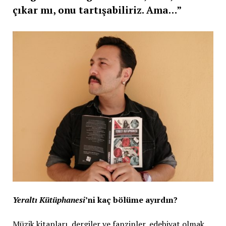
çıkar mı, onu tartışabiliriz. Ama…”
Yeraltı Kütüphanesi
’ni kaç bölüme ayırdın?
Müzik kitapları, dergiler ve fanzinler, edebiyat olmak