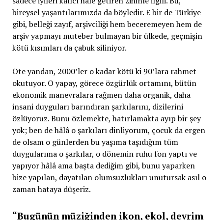
sadece iyileri kalıcı hale getiren zihinle ilgili. Bu,
bireysel yaşantılarımızda da böyledir. E bir de Türkiye
gibi, belleği zayıf, arşivciliği hem beceremeyen hem de
arşiv yapmayı muteber bulmayan bir ülkede, geçmişin
kötü kısımları da çabuk siliniyor.
Öte yandan, 2000’ler o kadar kötü ki 90’lara rahmet
okutuyor. O yapay, görece özgürlük ortamını, bütün
ekonomik manevralara rağmen daha organik, daha
insani duyguları barındıran şarkılarını, dizilerini
özlüyoruz. Bunu özlemekte, hatırlamakta ayıp bir şey
yok; ben de hâlâ o şarkıları dinliyorum, çocuk da ergen
de olsam o günlerden bu yaşıma taşıdığım tüm
duygularıma o şarkılar, o dönemin ruhu fon yaptı ve
yapıyor hâlâ ama başta dediğim gibi, bunu yaparken
bize yapılan, dayatılan olumsuzlukları unutursak asıl o
zaman hataya düşeriz.
“Bugünün müziğinden ikon, ekol, devrim