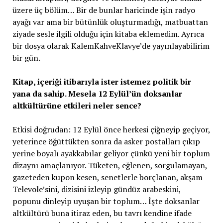
üzere üç bölüm… Bir de bunlar haricinde işin radyo
ayağı var ama bir bütünlük oluşturmadığı, matbuattan
ziyade sesle ilgili olduğu için kitaba eklemedim. Ayrıca
bir dosya olarak KalemKahveKlavye’de yayınlayabilirim
bir gün.
Kitap, içeriği itibarıyla ister istemez politik bir
yana da sahip. Mesela 12 Eylül’ün doksanlar
altkültürüne etkileri neler sence?
Etkisi doğrudan: 12 Eylül önce herkesi çiğneyip geçiyor,
yeterince öğüttükten sonra da asker postalları çıkıp
yerine boyalı ayakkabılar geliyor çünkü yeni bir toplum
dizaynı amaçlanıyor. Tüketen, eğlenen, sorgulamayan,
gazeteden kupon kesen, senetlerle borçlanan, akşam
Televole’sini, dizisini izleyip gündüz arabeskini,
popunu dinleyip uyuşan bir toplum… İşte doksanlar
altkültürü buna itiraz eden, bu tavrı kendine ifade