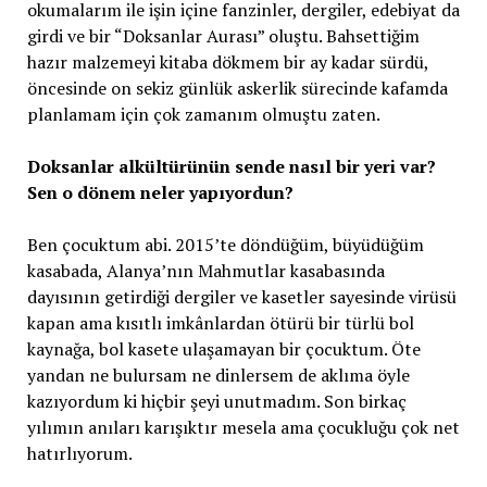
okumalarım ile işin içine fanzinler, dergiler, edebiyat da
girdi ve bir “Doksanlar Aurası” oluştu. Bahsettiğim
hazır malzemeyi kitaba dökmem bir ay kadar sürdü,
öncesinde on sekiz günlük askerlik sürecinde kafamda
planlamam için çok zamanım olmuştu zaten.
Doksanlar alkültürünün sende nasıl bir yeri var?
Sen o dönem neler yapıyordun?
Ben çocuktum abi. 2015’te döndüğüm, büyüdüğüm
kasabada, Alanya’nın Mahmutlar kasabasında
dayısının getirdiği dergiler ve kasetler sayesinde virüsü
kapan ama kısıtlı imkânlardan ötürü bir türlü bol
kaynağa, bol kasete ulaşamayan bir çocuktum. Öte
yandan ne bulursam ne dinlersem de aklıma öyle
kazıyordum ki hiçbir şeyi unutmadım. Son birkaç
yılımın anıları karışıktır mesela ama çocukluğu çok net
hatırlıyorum.