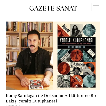
menüy
aç
Koray Sarıdoğan ile Doksanlar Altkültürüne Bir
Bakış: Yeraltı Kütüphanesi
03/09/2020