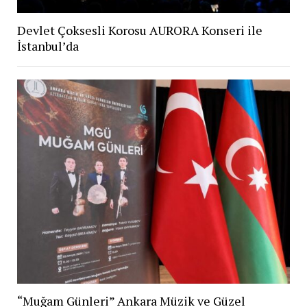
Devlet Çoksesli Korosu AURORA Konseri ile
İstanbul’da
“Muğam Günleri” Ankara Müzik ve Güzel