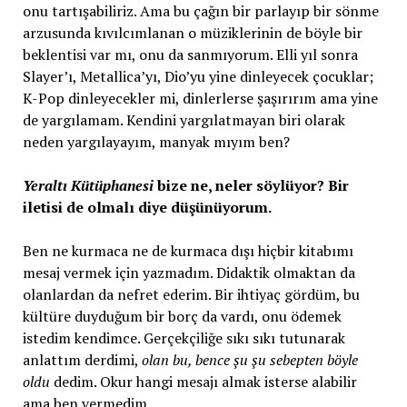
onu tartışabiliriz. Ama bu çağın bir parlayıp bir sönme
arzusunda kıvılcımlanan o müziklerinin de böyle bir
beklentisi var mı, onu da sanmıyorum. Elli yıl sonra
Slayer’ı, Metallica’yı, Dio’yu yine dinleyecek çocuklar;
K-Pop dinleyecekler mi, dinlerlerse şaşırırım ama yine
de yargılamam. Kendini yargılatmayan biri olarak
neden yargılayayım, manyak mıyım ben?
Yeraltı Kütüphanesi
bize ne, neler söylüyor? Bir
iletisi de olmalı diye düşünüyorum.
Ben ne kurmaca ne de kurmaca dışı hiçbir kitabımı
mesaj vermek için yazmadım. Didaktik olmaktan da
olanlardan da nefret ederim. Bir ihtiyaç gördüm, bu
kültüre duyduğum bir borç da vardı, onu ödemek
istedim kendimce. Gerçekçiliğe sıkı sıkı tutunarak
anlattım derdimi,
olan bu, bence şu şu sebepten böyle
oldu
dedim. Okur hangi mesajı almak isterse alabilir
ama ben vermedim.