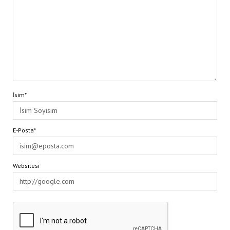
İsim*
E-Posta*
Websitesi