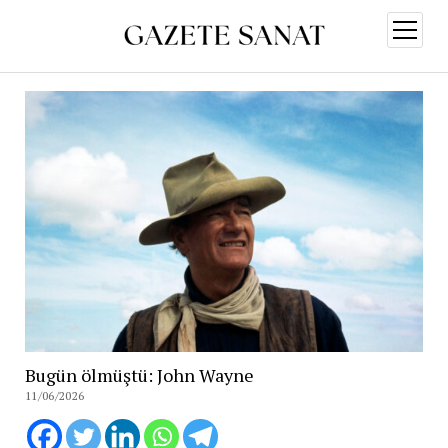
menüy
aç
Bugün ölmüştü: John Wayne
11/06/2026