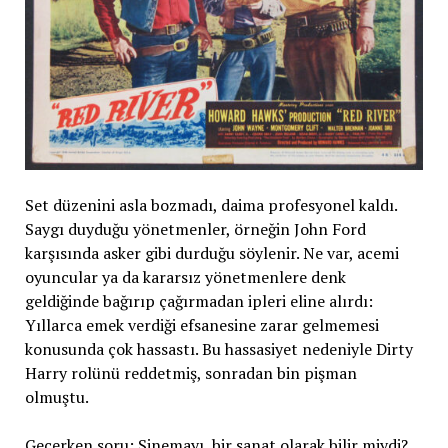
Set düzenini asla bozmadı, daima profesyonel kaldı.
Saygı duyduğu yönetmenler, örneğin John Ford
karşısında asker gibi durduğu söylenir. Ne var, acemi
oyuncular ya da kararsız yönetmenlere denk
geldiğinde bağırıp çağırmadan ipleri eline alırdı:
Yıllarca emek verdiği efsanesine zarar gelmemesi
konusunda çok hassastı. Bu hassasiyet nedeniyle Dirty
Harry rolünü reddetmiş, sonradan bin pişman
olmuştu.
Geçerken soru: Sinemayı, bir sanat olarak bilir miydi?