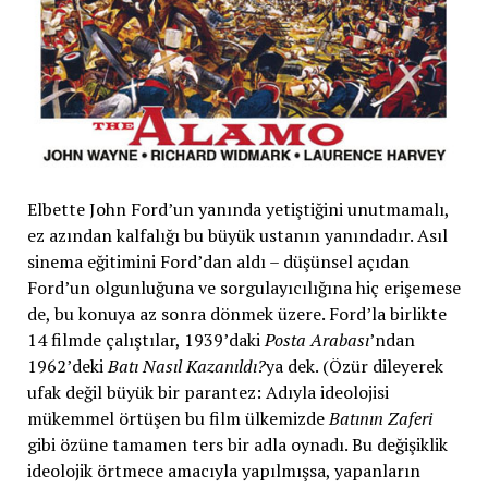
Elbette John Ford’un yanında yetiştiğini unutmamalı,
ez azından kalfalığı bu büyük ustanın yanındadır. Asıl
sinema eğitimini Ford’dan aldı – düşünsel açıdan
Ford’un olgunluğuna ve sorgulayıcılığına hiç erişemese
de, bu konuya az sonra dönmek üzere. Ford’la birlikte
14 filmde çalıştılar, 1939’daki
Posta Arabası
’ndan
1962’deki
Batı Nasıl Kazanıldı?
ya dek. (Özür dileyerek
ufak değil büyük bir parantez: Adıyla ideolojisi
mükemmel örtüşen bu film ülkemizde
Batının Zaferi
gibi özüne tamamen ters bir adla oynadı. Bu değişiklik
ideolojik örtmece amacıyla yapılmışsa, yapanların