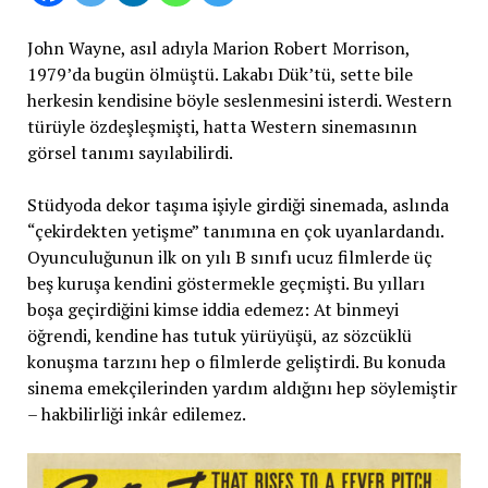
John Wayne, asıl adıyla Marion Robert Morrison,
1979’da bugün ölmüştü. Lakabı Dük’tü, sette bile
herkesin kendisine böyle seslenmesini isterdi. Western
türüyle özdeşleşmişti, hatta Western sinemasının
görsel tanımı sayılabilirdi.
Stüdyoda dekor taşıma işiyle girdiği sinemada, aslında
“çekirdekten yetişme” tanımına en çok uyanlardandı.
Oyunculuğunun ilk on yılı B sınıfı ucuz filmlerde üç
beş kuruşa kendini göstermekle geçmişti. Bu yılları
boşa geçirdiğini kimse iddia edemez: At binmeyi
öğrendi, kendine has tutuk yürüyüşü, az sözcüklü
konuşma tarzını hep o filmlerde geliştirdi. Bu konuda
sinema emekçilerinden yardım aldığını hep söylemiştir
– hakbilirliği inkâr edilemez.