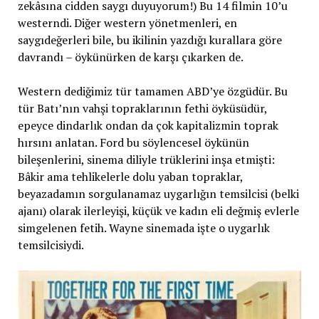
zekâsına cidden saygı duyuyorum!) Bu 14 filmin 10’u
westerndi. Diğer western yönetmenleri, en
saygıdeğerleri bile, bu ikilinin yazdığı kurallara göre
davrandı – öykünürken de karşı çıkarken de.
Western dediğimiz tür tamamen ABD’ye özgüdür. Bu
tür Batı’nın vahşi topraklarının fethi öyküsüdür,
epeyce dindarlık ondan da çok kapitalizmin toprak
hırsını anlatan. Ford bu söylencesel öykünün
bileşenlerini, sinema diliyle trüklerini inşa etmişti:
Bâkir ama tehlikelerle dolu yaban topraklar,
beyazadamın sorgulanamaz uygarlığın temsilcisi (belki
ajanı) olarak ilerleyişi, küçük ve kadın eli değmiş evlerle
simgelenen fetih. Wayne sinemada işte o uygarlık
temsilcisiydi.