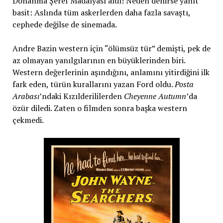
Donanma Şeref Madalyası aldı! Neden denirse yanıt
basit: Aslında tüm askerlerden daha fazla savaştı,
cephede değilse de sinemada.
Andre Bazin western için “ölümsüz tür” demişti, pek de
az olmayan yanılgılarının en büyüklerinden biri.
Western değerlerinin aşındığını, anlamını yitirdiğini ilk
fark eden, türün kurallarını yazan Ford oldu.
Posta
Arabası
’ndaki Kızılderililerden
Cheyenne Autumn
’da
özür diledi. Zaten o filmden sonra başka western
çekmedi.