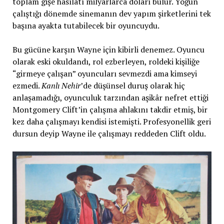
toplam gişe hasılatı milyarlarca doları bulur. Yoğun
çalıştığı dönemde sinemanın dev yapım şirketlerini tek
başına ayakta tutabilecek bir oyuncuydu.
Bu gücüne karşın Wayne için kibirli denemez. Oyuncu
olarak eski okuldandı, rol ezberleyen, roldeki kişiliğe
“girmeye çalışan” oyuncuları sevmezdi ama kimseyi
ezmedi.
Kanlı Nehir
’de düşünsel duruş olarak hiç
anlaşamadığı, oyunculuk tarzından aşikâr nefret ettiği
Montgomery Clift’in çalışma ahlakını takdir etmiş, bir
kez daha çalışmayı kendisi istemişti. Profesyonellik geri
dursun deyip Wayne ile çalışmayı reddeden Clift oldu.