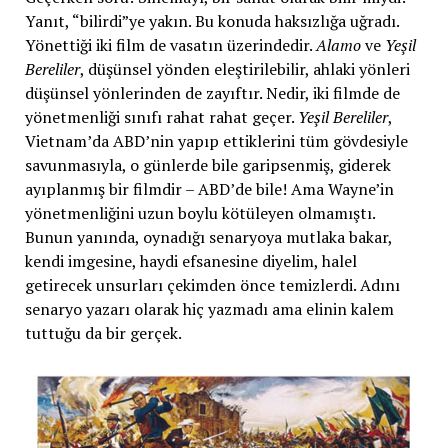
Yanıt, “bilirdi”ye yakın. Bu konuda haksızlığa uğradı.
Yönettiği iki film de vasatın üzerindedir.
Alamo
ve
Yeşil
Bereliler
, düşünsel yönden eleştirilebilir, ahlaki yönleri
düşünsel yönlerinden de zayıftır. Nedir, iki filmde de
yönetmenliği sınıfı rahat rahat geçer.
Yeşil Bereliler
,
Vietnam’da ABD’nin yapıp ettiklerini tüm gövdesiyle
savunmasıyla, o günlerde bile garipsenmiş, giderek
ayıplanmış bir filmdir – ABD’de bile! Ama Wayne’in
yönetmenliğini uzun boylu kötüleyen olmamıştı.
Bunun yanında, oynadığı senaryoya mutlaka bakar,
kendi imgesine, haydi efsanesine diyelim, halel
getirecek unsurları çekimden önce temizlerdi. Adını
senaryo yazarı olarak hiç yazmadı ama elinin kalem
tuttuğu da bir gerçek.