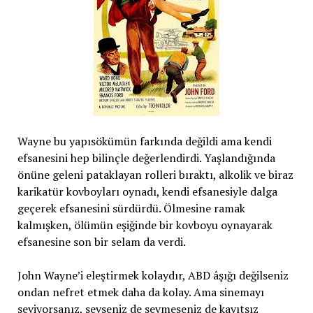
Wayne bu yapısökümün farkında değildi ama kendi
efsanesini hep bilinçle değerlendirdi. Yaşlandığında
önüne geleni pataklayan rolleri bıraktı, alkolik ve biraz
karikatür kovboyları oynadı, kendi efsanesiyle dalga
geçerek efsanesini sürdürdü. Ölmesine ramak
kalmışken, ölümün eşiğinde bir kovboyu oynayarak
efsanesine son bir selam da verdi.
John Wayne’i eleştirmek kolaydır, ABD âşığı değilseniz
ondan nefret etmek daha da kolay. Ama sinemayı
seviyorsanız, sevseniz de sevmeseniz de kayıtsız