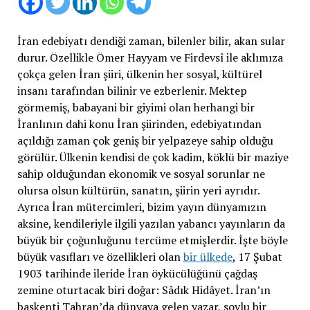
İran edebiyatı dendiği zaman, bilenler bilir, akan sular
durur. Özellikle Ömer Hayyam ve Firdevsî ile aklımıza
çokça gelen İran şiiri, ülkenin her sosyal, kültürel
insanı tarafından bilinir ve ezberlenir. Mektep
görmemiş, babayani bir giyimi olan herhangi bir
İranlının dahi konu İran şiirinden, edebiyatından
açıldığı zaman çok geniş bir yelpazeye sahip olduğu
görülür. Ülkenin kendisi de çok kadim, köklü bir maziye
sahip olduğundan ekonomik ve sosyal sorunlar ne
olursa olsun kültürün, sanatın, şiirin yeri ayrıdır.
Ayrıca İran mütercimleri, bizim yayın dünyamızın
aksine, kendileriyle ilgili yazılan yabancı yayınların da
büyük bir çoğunluğunu tercüme etmişlerdir. İşte böyle
büyük vasıfları ve özellikleri olan
bir ülkede
, 17 Şubat
1903 tarihinde ileride İran öykücülüğünü çağdaş
zemine oturtacak biri doğar: Sâdık Hidâyet. İran’ın
başkenti Tahran’da dünyaya gelen yazar, soylu bir