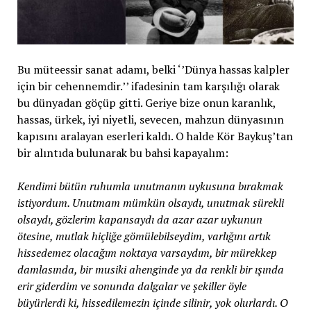
Bu müteessir sanat adamı, belki ‘’Dünya hassas kalpler
için bir cehennemdir.’’ ifadesinin tam karşılığı olarak
bu dünyadan göçüp gitti. Geriye bize onun karanlık,
hassas, ürkek, iyi niyetli, sevecen, mahzun dünyasının
kapısını aralayan eserleri kaldı. O halde Kör Baykuş’tan
bir alıntıda bulunarak bu bahsi kapayalım:
Kendimi bütün ruhumla unutmanın uykusuna bırakmak
istiyordum. Unutmam mümkün olsaydı, unutmak sürekli
olsaydı, gözlerim kapansaydı da azar azar uykunun
ötesine, mutlak hiçliğe gömülebilseydim, varlığını artık
hissedemez olacağım noktaya varsaydım, bir mürekkep
damlasında, bir musiki ahenginde ya da renkli bir ışında
erir giderdim ve sonunda dalgalar ve şekiller öyle
büyürlerdi ki, hissedilemezin içinde silinir, yok olurlardı. O