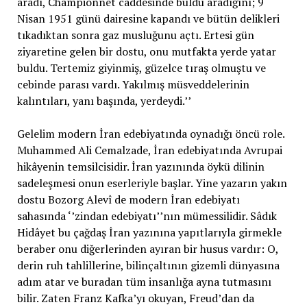
aradı, Championnet caddesinde buldu aradığını; 9
Nisan 1951 günü dairesine kapandı ve bütün delikleri
tıkadıktan sonra gaz musluğunu açtı. Ertesi gün
ziyaretine gelen bir dostu, onu mutfakta yerde yatar
buldu. Tertemiz giyinmiş, güzelce tıraş olmuştu ve
cebinde parası vardı. Yakılmış müsveddelerinin
kalıntıları, yanı başında, yerdeydi.’’
Gelelim modern İran edebiyatında oynadığı öncü role.
Muhammed Ali Cemalzade, İran edebiyatında Avrupai
hikâyenin temsilcisidir. İran yazınında öykü dilinin
sadeleşmesi onun eserleriyle başlar. Yine yazarın yakın
dostu Bozorg Alevî de modern İran edebiyatı
sahasında ‘’zindan edebiyatı’’nın mümessilidir. Sâdık
Hidâyet bu çağdaş İran yazınına yapıtlarıyla girmekle
beraber onu diğerlerinden ayıran bir husus vardır: O,
derin ruh tahlillerine, bilinçaltının gizemli dünyasına
adım atar ve buradan tüm insanlığa ayna tutmasını
bilir. Zaten Franz Kafka’yı okuyan, Freud’dan da