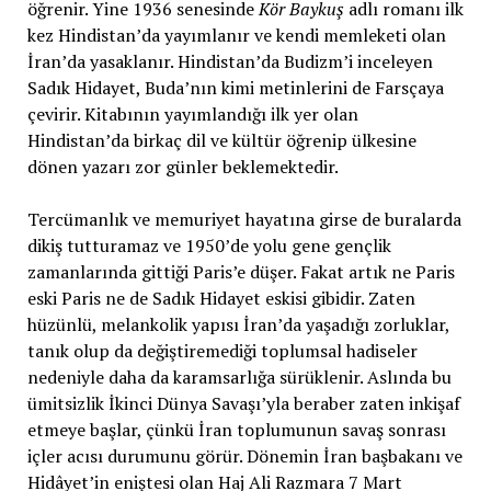
öğrenir. Yine 1936 senesinde
Kör Baykuş
adlı romanı ilk
kez Hindistan’da yayımlanır ve kendi memleketi olan
İran’da yasaklanır. Hindistan’da Budizm’i inceleyen
Sadık Hidayet, Buda’nın kimi metinlerini de Farsçaya
çevirir. Kitabının yayımlandığı ilk yer olan
Hindistan’da birkaç dil ve kültür öğrenip ülkesine
dönen yazarı zor günler beklemektedir.
Tercümanlık ve memuriyet hayatına girse de buralarda
dikiş tutturamaz ve 1950’de yolu gene gençlik
zamanlarında gittiği Paris’e düşer. Fakat artık ne Paris
eski Paris ne de Sadık Hidayet eskisi gibidir. Zaten
hüzünlü, melankolik yapısı İran’da yaşadığı zorluklar,
tanık olup da değiştiremediği toplumsal hadiseler
nedeniyle daha da karamsarlığa sürüklenir. Aslında bu
ümitsizlik İkinci Dünya Savaşı’yla beraber zaten inkişaf
etmeye başlar, çünkü İran toplumunun savaş sonrası
içler acısı durumunu görür. Dönemin İran başbakanı ve
Hidâyet’in eniştesi olan Haj Ali Razmara 7 Mart