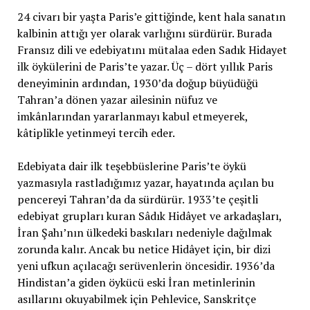
24 civarı bir yaşta Paris’e gittiğinde, kent hala sanatın
kalbinin attığı yer olarak varlığını sürdürür. Burada
Fransız dili ve edebiyatını mütalaa eden Sadık Hidayet
ilk öykülerini de Paris’te yazar. Üç – dört yıllık Paris
deneyiminin ardından, 1930’da doğup büyüdüğü
Tahran’a dönen yazar ailesinin nüfuz ve
imkânlarından yararlanmayı kabul etmeyerek,
kâtiplikle yetinmeyi tercih eder.
Edebiyata dair ilk teşebbüslerine Paris’te öykü
yazmasıyla rastladığımız yazar, hayatında açılan bu
pencereyi Tahran’da da sürdürür. 1933’te çeşitli
edebiyat grupları kuran Sâdık Hidâyet ve arkadaşları,
İran Şahı’nın ülkedeki baskıları nedeniyle dağılmak
zorunda kalır. Ancak bu netice Hidâyet için, bir dizi
yeni ufkun açılacağı serüvenlerin öncesidir. 1936’da
Hindistan’a giden öykücü eski İran metinlerinin
asıllarını okuyabilmek için Pehlevice, Sanskritçe