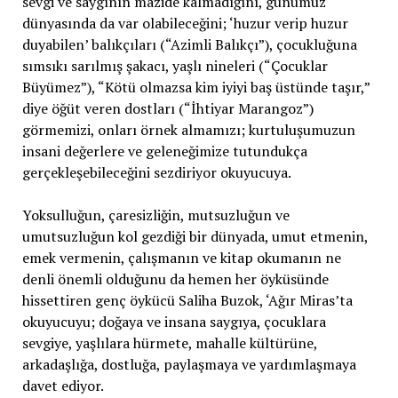
sevgi ve saygının mazide kalmadığını, günümüz
dünyasında da var olabileceğini; ‘huzur verip huzur
duyabilen’ balıkçıları (“Azimli Balıkçı”), çocukluğuna
sımsıkı sarılmış şakacı, yaşlı nineleri (“Çocuklar
Büyümez”), “Kötü olmazsa kim iyiyi baş üstünde taşır,”
diye öğüt veren dostları (“İhtiyar Marangoz”)
görmemizi, onları örnek almamızı; kurtuluşumuzun
insani değerlere ve geleneğimize tutundukça
gerçekleşebileceğini sezdiriyor okuyucuya.
Yoksulluğun, çaresizliğin, mutsuzluğun ve
umutsuzluğun kol gezdiği bir dünyada, umut etmenin,
emek vermenin, çalışmanın ve kitap okumanın ne
denli önemli olduğunu da hemen her öyküsünde
hissettiren genç öykücü Saliha Buzok, ‘Ağır Miras’ta
okuyucuyu; doğaya ve insana saygıya, çocuklara
sevgiye, yaşlılara hürmete, mahalle kültürüne,
arkadaşlığa, dostluğa, paylaşmaya ve yardımlaşmaya
davet ediyor.