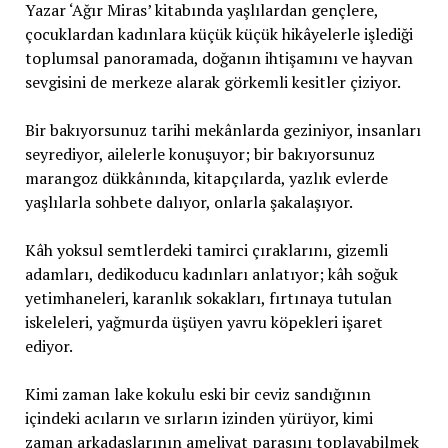
Yazar ‘Ağır Miras’ kitabında yaşlılardan gençlere,
çocuklardan kadınlara küçük küçük hikâyelerle işlediği
toplumsal panoramada, doğanın ihtişamını ve hayvan
sevgisini de merkeze alarak görkemli kesitler çiziyor.
Bir bakıyorsunuz tarihi mekânlarda geziniyor, insanları
seyrediyor, ailelerle konuşuyor; bir bakıyorsunuz
marangoz dükkânında, kitapçılarda, yazlık evlerde
yaşlılarla sohbete dalıyor, onlarla şakalaşıyor.
Kâh yoksul semtlerdeki tamirci çıraklarını, gizemli
adamları, dedikoducu kadınları anlatıyor; kâh soğuk
yetimhaneleri, karanlık sokakları, fırtınaya tutulan
iskeleleri, yağmurda üşüyen yavru köpekleri işaret
ediyor.
Kimi zaman lake kokulu eski bir ceviz sandığının
içindeki acıların ve sırların izinden yürüyor, kimi
zaman arkadaşlarının ameliyat parasını toplayabilmek