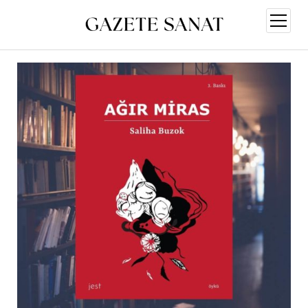
menüy
aç