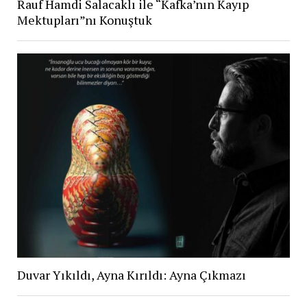
Rauf Hamdi Salacaklı ile “Kafka’nın Kayıp
Mektupları”nı Konuştuk
Duvar Yıkıldı, Ayna Kırıldı: Ayna Çıkmazı