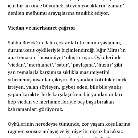
için bir an önce büyümek isteyen çocukların ‘zaman’
denilen mefhumu arayışlarına tanıklık ediyor.
Vicdan ve merhamet çağrısı
Saliha Buzok’un daha çok anlatı formuna yaslanan,
durum/kesit öyküleriyle biçimlendirdiği ‘Ağır Miras’ın
ana temasını ‘masumiyet’ oluşturuyor. Öykülerinde
‘vicdan’, ‘merhamet’, ‘sabır’, ‘paylaşma’, ‘huzur’ gibi
yan temalarla karşımıza sıklıkla masumiyetini
yitirmemiş insanlar çıkıyor. Bir yandan kötülük etmek
isteyen, yalan söyleyen, gıybet eden, bile bile yanlış
yapan karakterlerle karşılaşırken, bir yandan onları
hep vicdan ve merhametleriyle baş başa bırakan
kahramanları görüyoruz.
Öykülerinin neredeyse tümünde, zor yaşam koşullarına
rağmen sonsuz anlayış ve iyi niyetin, uçsuz bucaksız