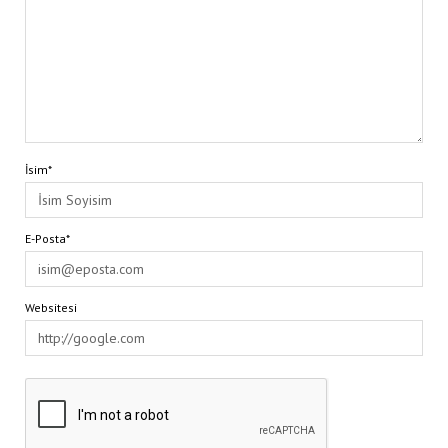
İsim*
E-Posta*
Websitesi