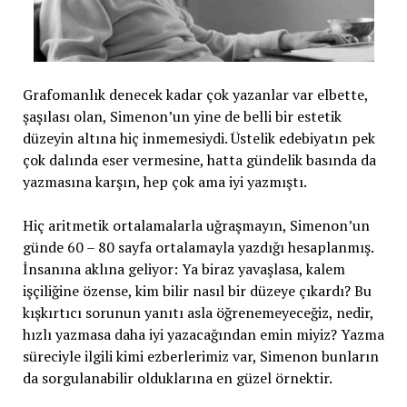
Grafomanlık denecek kadar çok yazanlar var elbette,
şaşılası olan, Simenon’un yine de belli bir estetik
düzeyin altına hiç inmemesiydi. Üstelik edebiyatın pek
çok dalında eser vermesine, hatta gündelik basında da
yazmasına karşın, hep çok ama iyi yazmıştı.
Hiç aritmetik ortalamalarla uğraşmayın, Simenon’un
günde 60 – 80 sayfa ortalamayla yazdığı hesaplanmış.
İnsanına aklına geliyor: Ya biraz yavaşlasa, kalem
işçiliğine özense, kim bilir nasıl bir düzeye çıkardı? Bu
kışkırtıcı sorunun yanıtı asla öğrenemeyeceğiz, nedir,
hızlı yazmasa daha iyi yazacağından emin miyiz? Yazma
süreciyle ilgili kimi ezberlerimiz var, Simenon bunların
da sorgulanabilir olduklarına en güzel örnektir.