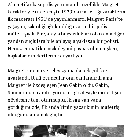
Alametifarikası polisiye romandı, özellikle Maigret
karakteriyle ünlenmişti. 1929’da icat ettiği karakterin
ilk macerası 1931’de yayınlanmıştı. Maigret Paris’te
yaşayan, sakinliği ağırkanlılığa varan bir polis
müfettişiydi. Bir yanıyla huysuzlukları olan ama diğer
yandan suçlulara bile anlayışla yaklaşan bir polisti.
Henüz empati kurmak deyimi paspas olmamışken,
başkalarının dertlerine duyarlıydı.
Maigret sinema ve televizyona da pek çok kez
uyarlandı. Ünlü oyuncular onu canlandırdı ama
Maigret ile özdeşleşen Jean Gabin oldu. Gabin,
Simenon’u da andırıyordu, iri gövdesiyle müfettişin
gövdesine tam oturmuştu. İkisini yan yana
gördüğünüzde, ilk anda kimin yazar kimin müfettiş
olduğunu anlamak güçtü.