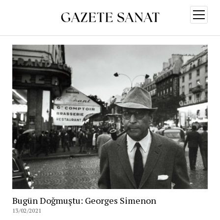
menüy
aç
Bugün Doğmuştu: Georges Simenon
13/02/2021