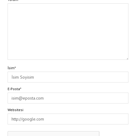
İsim*
E-Posta*
Websitesi