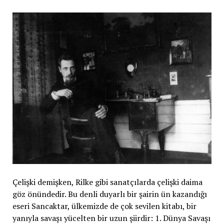
Çelişki demişken, Rilke gibi sanatçılarda çelişki daima
göz önündedir. Bu denli duyarlı bir şairin ün kazandığı
eseri Sancaktar, ülkemizde de çok sevilen kitabı, bir
yanıyla savaşı yücelten bir uzun şiirdir: 1. Dünya Savaşı