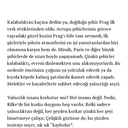
Kalabalıktan kaçma dedim ya, doğduğu şehir Prag ilk
terk ettiklerinden oldu. Avrupa şehirlerinin görece
taşradaki güzel kuzini Prag’ı bile tam sevmedi, ilk
şiirleriyle şehrin atmosferini en iyi yansıtanlardan biri
olmasına karşın hem de. Münih, Paris ve diğer büyük
şehirlerde de uzun boylu yaşayamadı. Çünkü şehirler
kalabalıktı, evreni dinlemekten onu alıkoyuyorlardı. Bu
nedenle ömrünün çoğunu ya yolculuk ederek ya da
kıyıda köşede kalmış şatolarda ikamet ederek yaşadı.
Melekler ve hayaletlerle sohbet edeceği yalnızlığı seçti.
Yalnızlık insanı korkutur mu? Her insanı değil. Nedir,
Rilke’de bir korku duygusu hep vardır. Belki sadece
yalnızlıktan değil, her şeyden korkar çünkü her şeyi
hissetmeye çalışır. Çelişkili görünse de, bu yüzden
inzivayı seçer, sık sık “kaybolur”.