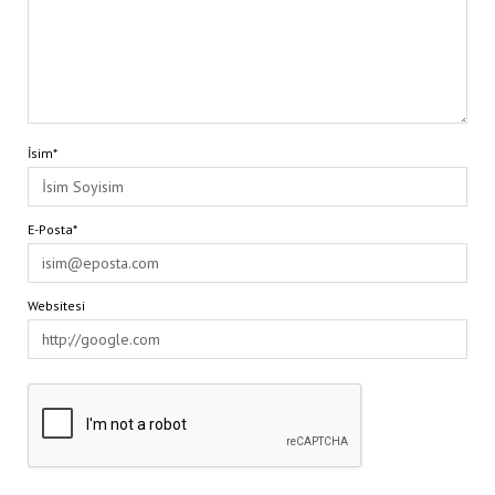
İsim*
E-Posta*
Websitesi