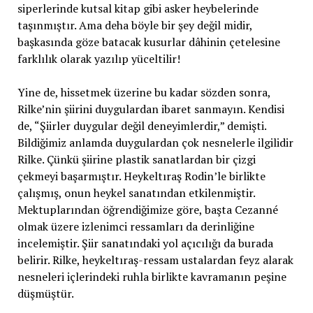
siperlerinde kutsal kitap gibi asker heybelerinde
taşınmıştır. Ama deha böyle bir şey değil midir,
başkasında göze batacak kusurlar dâhinin çetelesine
farklılık olarak yazılıp yüceltilir!
Yine de, hissetmek üzerine bu kadar sözden sonra,
Rilke’nin şiirini duygulardan ibaret sanmayın. Kendisi
de, “Şiirler duygular değil deneyimlerdir,” demişti.
Bildiğimiz anlamda duygulardan çok nesnelerle ilgilidir
Rilke. Çünkü şiirine plastik sanatlardan bir çizgi
çekmeyi başarmıştır. Heykeltıraş Rodin’le birlikte
çalışmış, onun heykel sanatından etkilenmiştir.
Mektuplarından öğrendiğimize göre, başta Cezanné
olmak üzere izlenimci ressamları da derinliğine
incelemiştir. Şiir sanatındaki yol açıcılığı da burada
belirir. Rilke, heykeltıraş-ressam ustalardan feyz alarak
nesneleri içlerindeki ruhla birlikte kavramanın peşine
düşmüştür.