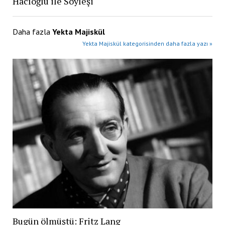
Hacıoğlu ile Söyleşi
Daha fazla
Yekta Majiskül
Yekta Majiskül kategorisinden daha fazla yazı »
Bugün ölmüştü: Fritz Lang