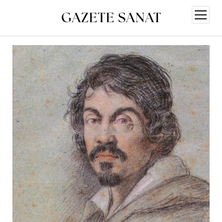
menüy
aç