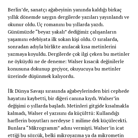
Berlin’de, sanatçı ağabeyinin yanında kaldığı birkaç
yıllık dönemde saygın dergilerde yazıları yayınlandı ve
okunur oldu. Üç romanını bu yıllarda yazdı.
Günümüzde “beyaz yakalı” dediğimiz çalışanların
yaşamını edebiyata ilk sokan kişi oldu. O sıralarda,
sonradan adıyla birlikte anılacak kısa metinlerini
yazmaya koyuldu. Dergilerde çok ilgi çeken bu metinler
ne öyküydü ne de deneme: Walser kısacık değinilerle
konusuna dokunup geçiyor, okuyucuya bu metinler
üzerinde düşünmek kalıyordu.
İlk Dünya Savaşı sırasında ağabeylerinden biri cephede
hayatını kaybetti, bir diğeri canına kıydı. Walser’in
değişimi o yıllarda başladı. Metinleri gitgide kısalmakla
kalmadı, Walser el yazısını da küçülttü: Kullandığı
harflerin boyutları nerdeyse 1 milime dek küçülecekti.
Bunlara “Mikrogramm” adını vermişti. Walser’in icat
ettiği bu sözcük, belki mikroyazma ya da mikrometin