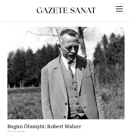
menüy
aç
Bugün Ölmüştü: Robert Walser