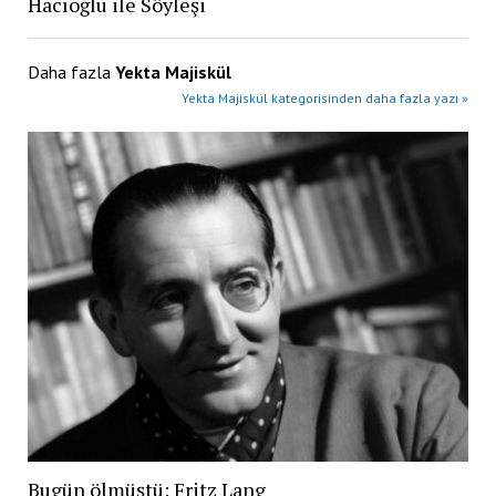
Hacıoğlu ile Söyleşi
Daha fazla
Yekta Majiskül
Yekta Majiskül kategorisinden daha fazla yazı »
Bugün ölmüştü: Fritz Lang