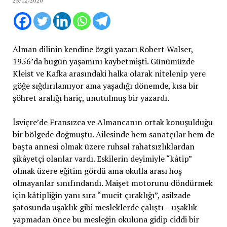
25/12/2020
Alman dilinin kendine özgü yazarı Robert Walser,
1956’da bugün yaşamını kaybetmişti. Günümüzde
Kleist ve Kafka arasındaki halka olarak nitelenip yere
göğe sığdırılamıyor ama yaşadığı dönemde, kısa bir
şöhret aralığı hariç, unutulmuş bir yazardı.
İsviçre’de Fransızca ve Almancanın ortak konuşulduğu
bir bölgede doğmuştu. Ailesinde hem sanatçılar hem de
başta annesi olmak üzere ruhsal rahatsızlıklardan
şikâyetçi olanlar vardı. Eskilerin deyimiyle “kâtip”
olmak üzere eğitim gördü ama okulla arası hoş
olmayanlar sınıfındandı. Maişet motorunu döndürmek
için kâtipliğin yanı sıra “mucit çıraklığı”, asilzade
şatosunda uşaklık gibi mesleklerde çalıştı – uşaklık
yapmadan önce bu mesleğin okuluna gidip ciddi bir