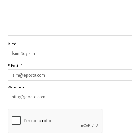
İsim*
E-Posta*
Websitesi