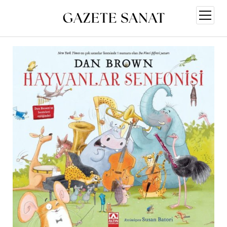
menüy
aç