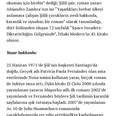
okuması için birebir” dediği; Şilili şair, roman yazarı
Alejandro Zambra’nın ise “Yaşadıkları berbat ülkeyi
anlamaya çalışan Şilili çocukların nesli hakkında,
karanlık ve oyunbaz bir roman” olarak tanımladığı,
dört bölümden oluşan 72 sayfalık “Space Invaders:
Diktatörlüğün Gölgesinde”, İthaki Modern’in 43. kitabı
oluyor.
Yazar hakkında:
23 Haziran 1971’de Şili’nin başkenti Santiago’da
doğdu. Gerçek adı Patricia Paola Fernández olan ama
eserlerinde Nona ismini kullanan yazar, birçok roman
ile öyküye imza attı. Öykü kitabı El Cielo 2000 yılında
yayımlanan yazarın Mapocho adlı ilk romanı 2002’de
yayımlandı ve Fernández böylece Şili tarihinin karanlık
sayfalarına ışık tutmaya başladı. 2007’de yayımlanan
Av. 10 de Julio Huamachuco romanında
çocukluğumuzda yer edip yetişkinlikte kaybolmayan