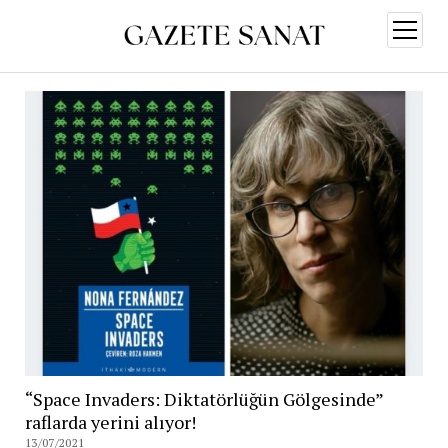
menüy
aç
“Space Invaders: Diktatörlüğün Gölgesinde”
raflarda yerini alıyor!
13/07/2021