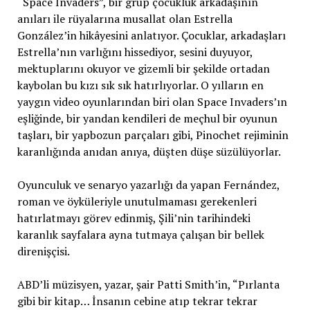
“Space Invaders”, bir grup çocukluk arkadaşının
anıları ile rüyalarına musallat olan Estrella
González’in hikâyesini anlatıyor. Çocuklar, arkadaşları
Estrella’nın varlığını hissediyor, sesini duyuyor,
mektuplarını okuyor ve gizemli bir şekilde ortadan
kaybolan bu kızı sık sık hatırlıyorlar. O yılların en
yaygın video oyunlarından biri olan Space Invaders’ın
eşliğinde, bir yandan kendileri de meçhul bir oyunun
taşları, bir yapbozun parçaları gibi, Pinochet rejiminin
karanlığında anıdan anıya, düşten düşe süzülüyorlar.
Oyunculuk ve senaryo yazarlığı da yapan Fernández,
roman ve öyküleriyle unutulmaması gerekenleri
hatırlatmayı görev edinmiş, Şili’nin tarihindeki
karanlık sayfalara ayna tutmaya çalışan bir bellek
direnişçisi.
ABD’li müzisyen, yazar, şair Patti Smith’in, “Pırlanta
gibi bir kitap… İnsanın cebine atıp tekrar tekrar