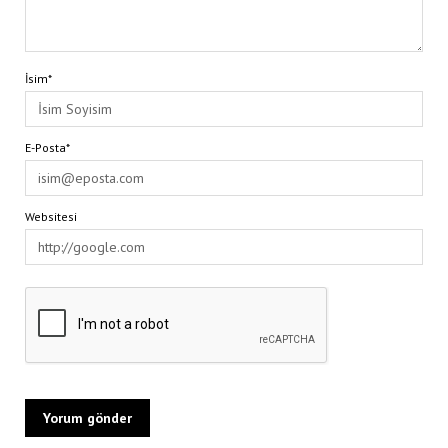
İsim*
E-Posta*
Websitesi