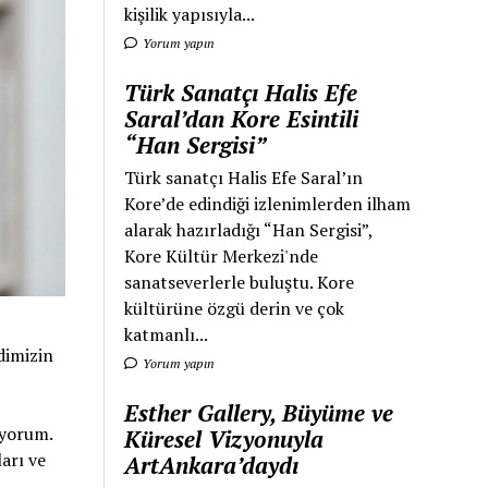
kişilik yapısıyla...
Yorum yapın
Türk Sanatçı Halis Efe
Saral’dan Kore Esintili
“Han Sergisi”
Türk sanatçı Halis Efe Saral’ın
Kore’de edindiği izlenimlerden ilham
alarak hazırladığı “Han Sergisi”,
Kore Kültür Merkezi'nde
sanatseverlerle buluştu. Kore
kültürüne özgü derin ve çok
katmanlı...
dimizin
Yorum yapın
Esther Gallery, Büyüme ve
uyorum.
Küresel Vizyonuyla
arı ve
ArtAnkara’daydı