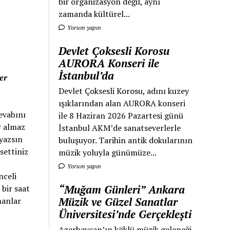
bir organizasyon değil, aynı
zamanda kültürel...
Yorum yapın
Devlet Çoksesli Korosu
AURORA Konseri ile
İstanbul’da
er
Devlet Çoksesli Korosu, adını kuzey
ışıklarından alan AURORA konseri
evabını
ile 8 Haziran 2026 Pazartesi günü
r almaz
İstanbul AKM’de sanatseverlerle
 yazsın
buluşuyor. Tarihin antik dokularının
settiniz
müzik yoluyla günümüze...
z
Yorum yapın
nceli
“Muğam Günleri” Ankara
 bir saat
Müzik ve Güzel Sanatlar
manlar
Üniversitesi’nde Gerçekleşti
Azerbaycan’ın köklü müzik geleneği