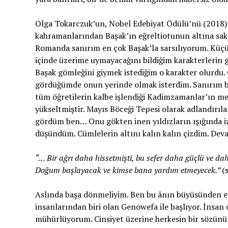
Olga Tokarczuk’un, Nobel Edebiyat Ödülü’nü (2018) k
kahramanlarından Başak’ın eğreltiotunun altına sakl
Romanda sanırım en çok Başak’la sarsılıyorum. Küçük
içinde üzerime uymayacağını bildiğim karakterlerin g
Başak gömleğini giymek istediğim o karakter olurdu. 
gördüğümde onun yerinde olmak isterdim. Sanırım bu
tüm öğretilerin kalbe işlendiği Kadimzamanlar’ın me
yükseltmiştir. Mayıs Böceği Tepesi olarak adlandırı
gördüm ben… Onu gökten inen yıldızların ışığında iz
düşündüm. Cümlelerin altını kalın kalın çizdim. Dev
“… Bir ağrı daha hissetmişti, bu sefer daha güçlü ve d
Doğum başlayacak ve kimse bana yardım etmeyecek.”
(
Aslında başa dönmeliyim. Ben bu ânın büyüsünden et
insanlarından biri olan Genowefa ile başlıyor. İnsan
mühürlüyorum. Cinsiyet üzerine herkesin bir sözün