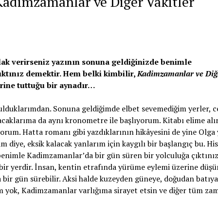
Kadimzamanlar ve Diğer Vakitler
lak verirseniz yazının sonuna geldiğinizde benimle
ktınız demektir. Hem belki kimbilir,
Kadimzamanlar ve Diğ
rine tuttuğu bir aynadır…
lduklarımdan. Sonuna geldiğimde elbet sevemediğim yerler, c
caklarıma da aynı kronometre ile başlıyorum. Kitabı elime alı
uyorum. Hatta romanı gibi yazdıklarının hikâyesini de yine Olga
diye, eksik kalacak yanlarım için kaygılı bir başlangıç bu. His
 benimle Kadimzamanlar’da bir gün süren bir yolculuğa çıktını
r yerdir. İnsan, kentin etrafında yürüme eylemi üzerine düşü
 bir gün sürebilir. Aksi halde kuzeyden güneye, doğudan batıya
em yok, Kadimzamanlar varlığıma sirayet etsin ve diğer tüm za