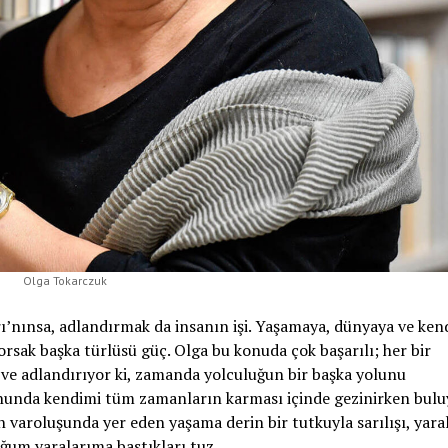
Olga Tokarczuk
ı’nınsa, adlandırmak da insanın işi. Yaşamaya, dünyaya ve ken
orsak başka türlüsü güç. Olga bu konuda çok başarılı; her bir
 ve adlandırıyor ki, zamanda yolculuğun bir başka yolunu
onunda kendimi tüm zamanların karması içinde gezinirken bul
 varoluşunda yer eden yaşama derin bir tutkuyla sarılışı, yaral
duğum yaralarıma bastıkları tuz…