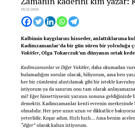
Zamanın kaderini kim yazar: 
19/12/2020
Kalbimin kaygılarını hisseder, anlattıklarıma ku
Kadimzamanlar’da bir gün süren bir yolculuğa çı
Vakitler
, Olga Tokarczuk’un dünyanın ortak kede
Kadimzamanlar ve Diğer Vakitler
, daha okumadan vuru
bulamadığım sorular olacak, biliyorum, ama ben yaza
her bir cümlesini alıntılamak gibi bir istekle kavrul
istiyorum ya da sanırım onu tam olarak anlayamazsam 
mi? Eğer hissettiyseniz yazının sonuna geldiğinizde
demektir. Kadimzamanlar kenti evrenin merkezinde bi
olmalıdır. Her şeye uzun uzun ve dikkatlice bakıyorsa
yeterlidir. Koşar adım. Hızlı hızlı… Ama benim acel
“diğer”
olarak kalsın istiyorum.