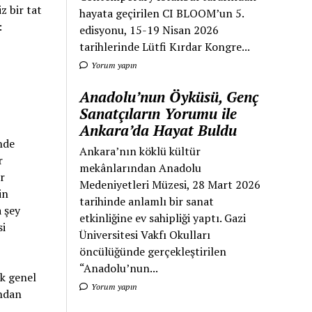
z bir tat
hayata geçirilen CI BLOOM’un 5.
:
edisyonu, 15-19 Nisan 2026
tarihlerinde Lütfi Kırdar Kongre...
Yorum yapın
Anadolu’nun Öyküsü, Genç
Sanatçıların Yorumu ile
Ankara’da Hayat Buldu
ünde
Ankara’nın köklü kültür
r
mekânlarından Anadolu
r
Medeniyetleri Müzesi, 28 Mart 2026
in
tarihinde anlamlı bir sanat
a şey
etkinliğine ev sahipliği yaptı. Gazi
si
Üniversitesi Vakfı Okulları
öncülüğünde gerçekleştirilen
“Anadolu’nun...
ek genel
Yorum yapın
undan