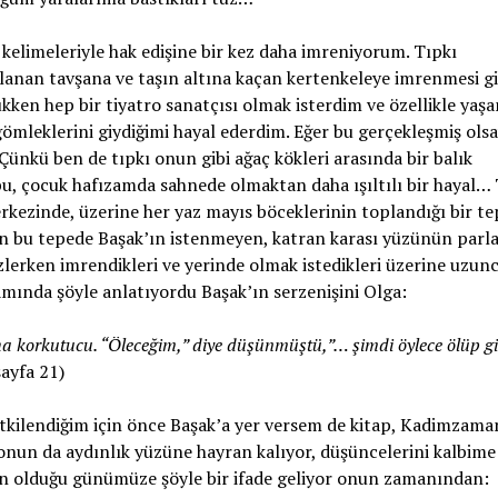
elimeleriyle hak edişine bir kez daha imreniyorum. Tıpkı
anan tavşana ve taşın altına kaçan kertenkeleye imrenmesi gi
ken hep bir tiyatro sanatçısı olmak isterdim ve özellikle yaş
ömleklerini giydiğimi hayal ederdim. Eğer bu gerçekleşmiş olsa
Çünkü ben de tıpkı onun gibi ağaç kökleri arasında bir balık
, çocuk hafızamda sahnede olmaktan daha ışıltılı bir hayal… 
rkezinde, üzerine her yaz mayıs böceklerinin toplandığı bir te
lan bu tepede Başak’ın istenmeyen, katran karası yüzünün parla
lerken imrendikleri ve yerinde olmak istedikleri üzerine uzun
amında şöyle anlatıyordu Başak’ın serzenişini Olga:
aha korkutucu. “Öleceğim,” diye düşünmüştü,”… şimdi öylece ölüp g
sayfa 21)
kilendiğim için önce Başak’a yer versem de kitap, Kadimzama
 onun da aydınlık yüzüne hayran kalıyor, düşüncelerini kalbime
ün olduğu günümüze şöyle bir ifade geliyor onun zamanından: