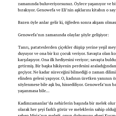
zamanında buluveriyorsunuz. Öylece yaşanıyor ve biti
bırakıyor. Genowefa ve Eli’nin aşklarını kitabın o s
Bazen öyle anlar gelir ki, öğleden sonra akşam olmas
Genowefa’nın zamanında olaylar şöyle gelişiyor:
Tanrı, patateslerden çiçekler düşüp yerine yeşil me
duyuyor ve ona bir kız çocuk veriyor. Savaşta olan koc
karşılaşıyor. Ona ilk hediyesini veriyor; savaşta bul
getirmiş. Bir başka hikâyenin perdesini araladığında
geçiyor. Ne kadar süreceğini bilmediği o zaman dilimi
elinden geleni yapıyor. O, kadının üretken yanının ör
söylenmese bile aşk bu, hissediliyor. Genowefa’nın bak
yaşanmasa bile…
Kadimzamanlar’da nehirlerin başında bir melek olur 
olarak her şeyi farklı görür ve meleklerin sahip oldu
sebep Misia’nın meleği, onun doğumunu ebesi Kucme