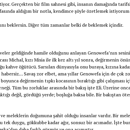
yor. Gerçekten bir film sahnesi gibi, insanın damağında tarifsi
ayfasında aldığım bir notla, kendimce şöyle özetlemek istiyorum
ını beklersin. Diğer tüm zamanlar belki de beklemek içindir.
yveler geldiğinde hamile olduğunu anlayan Genowefa’nın sesini
ası Michal, kızı Misia ile ilk kez altı yıl sonra, değirmenin ön
duğu kahve öğütücü. Sarsılan dünyasıyla onu buraya, kızına kada
n habersiz… Savaş zor elbet, ama yıllar Genowefa için de çok zo
 boyunca değirmenin tıpkı kocasının bıraktığı gibi çalışması iç
neği. Tüm bu zorluklar arasında bir bakış işte Eli. Üzerine onc
tığı değil, gördüğü yerde; boşluğa baksa bile. Bir bakıştan öte
ve meleklerin doğumuna şahit olduğu insanlar vardır. Bir mel
ğu tek duygu, gökkubbe kadar ağır, sonsuz bir acımadır. İşte b
rka’dan daha farklı görmüş ve ona acımıştır.