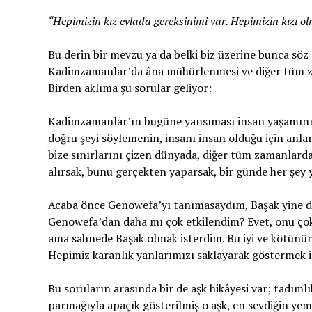
“Hepimizin kız evlada gereksinimi var. Hepimizin kızı 
Bu derin bir mevzu ya da belki biz üzerine bunca söz
Kadimzamanlar’da âna mühürlenmesi ve diğer tüm za
Birden aklıma şu sorular geliyor:
Kadimzamanlar’ın bugüne yansıması insan yaşamını
doğru şeyi söylemenin, insanı insan olduğu için anl
bize sınırlarını çizen dünyada, diğer tüm zamanlard
alırsak, bunu gerçekten yaparsak, bir günde her şey 
Acaba önce Genowefa’yı tanımasaydım, Başak yine de
Genowefa’dan daha mı çok etkilendim? Evet, onu çok 
ama sahnede Başak olmak isterdim. Bu iyi ve kötünün 
Hepimiz karanlık yanlarımızı saklayarak göstermek iç
Bu soruların arasında bir de aşk hikâyesi var; tadımlık
parmağıyla apaçık gösterilmiş o aşk, en sevdiğin ye