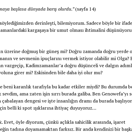
olmaya başlasa dünyada barış olurdu.”
(sayfa 14)
 söylediğimizden derinleşti, bilemiyorum. Sadece böyle bir ifad
manlardaki kargaşaya bir umut olması ihtimalini düşünüyor
n üzerine doğmuş bir güneş mi? Doğru zamanda doğru yerde 
amanın ve sevmenin ipuçlarını vermek istiyor olabilir mi Olga?
an vazgeçip, Kadimzamanlar’a doğru düşünceli ve dalgın adıml
yoluna girer mi? Eskisinden bile daha iyi olur mu?
 beni karanlık tarafıyla bu kadar etkiler miydi? Bu durumda b
sevdim, ama zaten işin sırrı burada galiba. Ben Genowefa’yı 
çabalayan dengesi ve işte insanlığın dramı da burada başlıyor
in belli ki spot ışıklarına ihtiyaç duyuyoruz…
. Evet, öyle diyorum, çünkü açlıkla sahicilik arasında, işaret
meğin tadına doyamamaktan farksız. Bir anda kendinizi bir başk