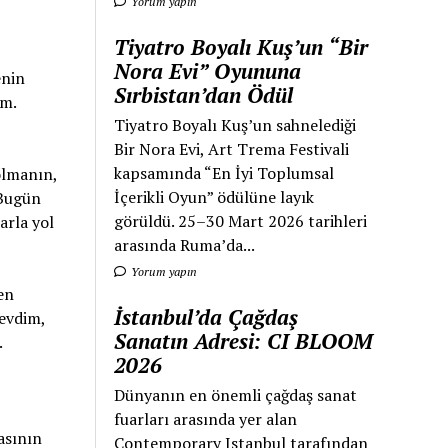
Yorum yapın
Tiyatro Boyalı Kuş’un “Bir
Nora Evi” Oyununa
enin
Sırbistan’dan Ödül
um.
Tiyatro Boyalı Kuş’un sahnelediği
Bir Nora Evi, Art Trema Festivali
kapsamında “En İyi Toplumsal
olmanın,
İçerikli Oyun” ödülüne layık
 Bugün
görüldü. 25–30 Mart 2026 tarihleri
arla yol
arasında Ruma’da...
Yorum yapın
en
İstanbul’da Çağdaş
sevdim,
Sanatın Adresi: CI BLOOM
.
2026
Dünyanın en önemli çağdaş sanat
fuarları arasında yer alan
asının
Contemporary Istanbul tarafından