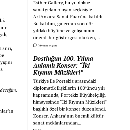
Esther Gallery, bu yıl dokuz
sanatçıdan oluşan seçkisiyle
ArtAnkara Sanat Fuarı’na katıldı.
bi.
Bu katılım, galerinin son dört
amın
yıldaki büyüme ve gelişiminin
ydı,
önemli bir göstergesi olurken,...
Yorum yapın
Tanrı,
pe
Dostluğun 100. Yılına
yışını
Anlamlı Konser: “İki
ca
Kıyının Müzikleri”
Türkiye ile Portekiz arasındaki
diplomatik ilişkilerin 100’üncü yılı
ideceğim.
kapsamında, Portekiz Büyükelçiliği
himayesinde “İki Kıyının Müzikleri”
başlıklı özel bir konser düzenlendi.
nlar’ın
Konser, Ankara’nın önemli kültür-
sanat mekânlarından...