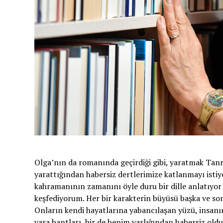
Olga’nın da romanında geçirdiği gibi, yaratmak Tanr
yarattığından habersiz dertlerimize katlanmayı istiy
kahramanının zamanını öyle duru bir dille anlatıyor
keşfediyorum. Her bir karakterin büyüsü başka ve s
Onların kendi hayatlarına yabancılaşan yüzü, insanın
yara bantları, bir de benim varlığından habersiz ol