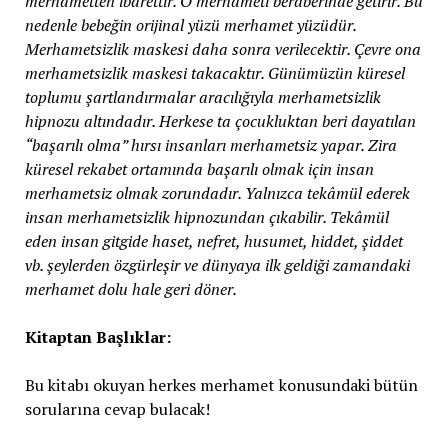
merhametten ibarettir. O merhameti beraberinde getirir. Bu
nedenle bebeğin orijinal yüzü merhamet yüzüdür.
Merhametsizlik maskesi daha sonra verilecektir. Çevre ona
merhametsizlik maskesi takacaktır. Günümüzün küresel
toplumu şartlandırmalar aracılığıyla merhametsizlik
hipnozu altındadır. Herkese ta çocukluktan beri dayatılan
“başarılı olma” hırsı insanları merhametsiz yapar. Zira
küresel rekabet ortamında başarılı olmak için insan
merhametsiz olmak zorundadır. Yalnızca tekâmül ederek
insan merhametsizlik hipnozundan çıkabilir. Tekâmül
eden insan gitgide haset, nefret, husumet, hiddet, şiddet
vb. şeylerden özgürleşir ve dünyaya ilk geldiği zamandaki
merhamet dolu hale geri döner.
Kitaptan Başlıklar:
Bu kitabı okuyan herkes merhamet konusundaki bütün
sorularına cevap bulacak!