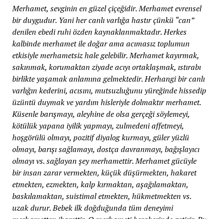
Merhamet, sevginin en güzel çiçeğidir. Merhamet evrensel
bir duygudur. Yani her canlı varlığa hastır çünkü “can”
denilen ebedi ruhi özden kaynaklanmaktadır. Herkes
kalbinde merhamet ile doğar ama acımasız toplumun
etkisiyle merhametsiz hale gelebilir. Merhamet kayırmak,
sakınmak, korumaktan ziyade acıyı ortaklaşmak, ıstırabı
birlikte yaşamak anlamına gelmektedir. Herhangi bir canlı
varlığın kederini, acısını, mutsuzluğunu yüreğinde hissedip
üzüntü duymak ve yardım hisleriyle dolmaktır merhamet.
Küsenle barışmayı, aleyhine de olsa gerçeği söylemeyi,
kötülük yapana iyilik yapmayı, zulmedeni affetmeyi,
hoşgörülü olmayı, pozitif diyalog kurmayı, güler yüzlü
olmayı, barışı sağlamayı, dostça davranmayı, bağışlayıcı
olmayı vs. sağlayan şey merhamettir. Merhamet gücüyle
bir insan zarar vermekten, küçük düşürmekten, hakaret
etmekten, ezmekten, kalp kırmaktan, aşağılamaktan,
baskılamaktan, suistimal etmekten, hükmetmekten vs.
uzak durur. Bebek ilk doğduğunda tüm deneyimi