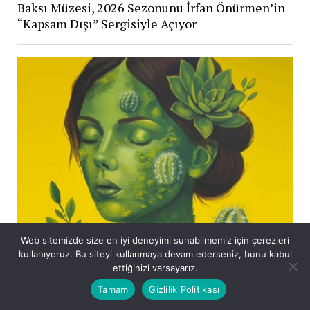
Baksı Müzesi, 2026 Sezonunu İrfan Önürmen’in
“Kapsam Dışı” Sergisiyle Açıyor
Web sitemizde size en iyi deneyimi sunabilmemiz için çerezleri
kullanıyoruz. Bu siteyi kullanmaya devam ederseniz, bunu kabul
ettiğinizi varsayarız.
Fırat Altındal’ın “Yapısöküm” Sergisi Galeri
Tamam
Gizlilik Politikası
KEV’de