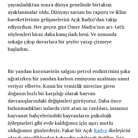
yayımladıktan sonra dünya genelinde birtakım
ayaklanmalar oldu. Dünyayı sarsan bu raporu ve iklim
hareketlerinin gelişmelerini Açık Radyo’dan takip
ediyordum. Her geçen gün Ömer Madra’nın acı-tatlı
söylemleri biraz daha kamçıladı beni. Ve sonunda
sokağa çıkıp duvarlara bir şeyler yazıp çizmeye
başladım.
Bir yandan koronavirüs salgını petrol endüstrisini şoka
uğratırken bir yandan karbon emisyonu azalması umut
veriyor elbette. Kısmi bir temizlik sürecine giren
doğanın hızlı bir karşılığı olarak hayvan
davranışlarındaki değişimleri görüyoruz. Daha önce
bulunmadıkları sularda cirit atan su canlıları, insansız
hayvanat bahçelerindeki hayvanların psikolojik
iyileşmeleri gibi evde kaldığımız için aşırı mutlu
olduğumuz günlerdeyiz. Fakat bir Açık
Radyo
dinleyicisi
olarak güzelliklerden bahsedip çekilecek değilim. İşin