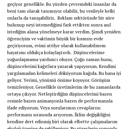
geçiyor genellikle. Bu yüzden çevremdeki insanlar da
beni tam olarak tanımıyor olabilir, bu vesileyle belki
onlarla da tanışabiliriz. Reklam sektöründe bir süre
bulunup neyi istemediğimi fark ettikten sonra asıl
istediğim alana yönelmeye karar verdim. Şimdi yeniden
öğrenciyim ve vaktimin büyük bir kısmını evde
geçiriyorum, evimi atölye olarak kullanabilmem
hayatımı oldukça kolaylaştırdı. Düşüncelerime
yoğunlaşmama yardımcı oluyor. Çoğu zaman bunu,
düşüncelerimi kağıtlara yazarak yapıyorum. Kendimi
yargılamadan kelimeleri döküyorum kağıda. Bu bana iyi
geliyor. Yerimi, yönümü önüme koyuyor. Görüşüm
temizleniyor. Genellikle üretimlerim de bu zamanlarda
ortaya çıkıyor. Netleştirdiğim düşüncelerimi bazen
resimle bazen animasyonla bazen de performansla
ifade ediyorum. Veya sorularımın cevaplarını
performans sırasında arıyorum. İklim değişikliğini
kendine dert edinmiş biri olarak elbette çalışmalarım
ekoloji üzerine de şekilleniyor. Bu süreçlerin sonunda