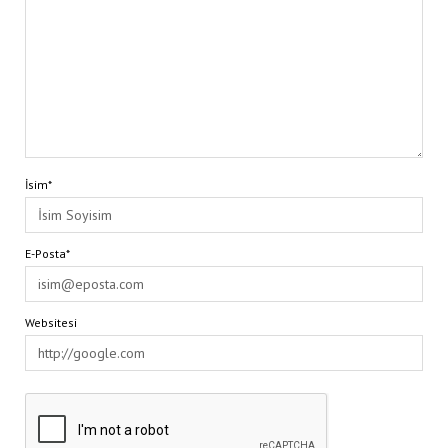
İsim*
E-Posta*
Websitesi