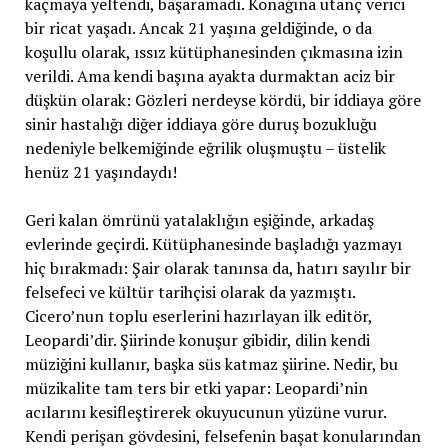
kaçmaya yeltendi, başaramadı. Konağına utanç verici
bir ricat yaşadı. Ancak 21 yaşına geldiğinde, o da
koşullu olarak, ıssız kütüphanesinden çıkmasına izin
verildi. Ama kendi başına ayakta durmaktan aciz bir
düşkün olarak: Gözleri nerdeyse kördü, bir iddiaya göre
sinir hastalığı diğer iddiaya göre duruş bozukluğu
nedeniyle belkemiğinde eğrilik oluşmuştu – üstelik
henüz 21 yaşındaydı!
Geri kalan ömrünü yatalaklığın eşiğinde, arkadaş
evlerinde geçirdi. Kütüphanesinde başladığı yazmayı
hiç bırakmadı: Şair olarak tanınsa da, hatırı sayılır bir
felsefeci ve kültür tarihçisi olarak da yazmıştı.
Cicero’nun toplu eserlerini hazırlayan ilk editör,
Leopardi’dir. Şiirinde konuşur gibidir, dilin kendi
müziğini kullanır, başka süs katmaz şiirine. Nedir, bu
müzikalite tam ters bir etki yapar: Leopardi’nin
acılarını kesifleştirerek okuyucunun yüzüne vurur.
Kendi perişan gövdesini, felsefenin başat konularından