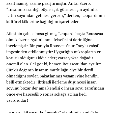
azaltmamış, aksine pekiştirmiştir. Antal Szerb,
“İnsanın karanlığı böyle açık görmesi için aydınlık
Latin soyundan gelmesi gerekir,” derken, Leopardi’nin
kültürel köklerine bağlılığını işaret eder.
Ailesinin çabası boşa gitmiş, Leopardi başta Rousseau
olmak üzere, Aydınlanma felsefesini derinliğine
incelemiştir. Bir yanıyla Rousseau’nun “soylu vahşi”
imgesinden etkilenmiştir: Uygarlığın mikropların en
kötüsü olduğunu iddia eder; varsa yoksa doğadır
önemli olan. Gel gör ki, hemen Rousseau’dan ayrılır:
Çünkü doğanın insanın mutluluğu diye bir derdi
olmadığını söyler. Sakatlanmış yaşamı yine kendini
belli etmektedir: İktisadi ilerleme düşüncesi insan
soyunu bozar der ama kendisi o insan soyu tarafından
önce eve hapsedilip sonra sokağa atılan kedi
yavrusudur!
Leopardi 39 yaşında, “misafir” olarak ağırlandığı bir