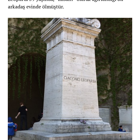
arkadaş evinde ölmüştür.