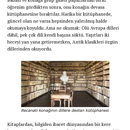
Babası ve konağa gelip giden papazlardan biraz
öğrenim gördükten sonra, onu konağın devasa
kütüphanesine bıraktılar. Harika bir kütüphanede,
güncel olan ne varsa hepsinden yalıtılmış halde
okumaya koyuldu. Ama ne okumak: Ölü Avrupa dilleri
dâhil, pek çok dili kendi başına söktü. Yaşıtları iki
heceyi yan yana getiremezken, Antik klasikleri özgün
dillerinden okuyordu.
Kitaplardan, bilgiden ibaret dünyasından bir kere