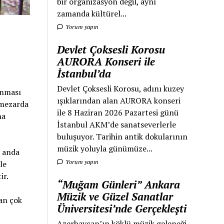
bir organizasyon değil, aynı
zamanda kültürel...
Yorum yapın
Devlet Çoksesli Korosu
AURORA Konseri ile
İstanbul’da
Devlet Çoksesli Korosu, adını kuzey
unması
ışıklarından alan AURORA konseri
e mezarda
ile 8 Haziran 2026 Pazartesi günü
na
İstanbul AKM’de sanatseverlerle
buluşuyor. Tarihin antik dokularının
müzik yoluyla günümüze...
n anda
Yorum yapın
le
ir.
“Muğam Günleri” Ankara
Müzik ve Güzel Sanatlar
tan çok
Üniversitesi’nde Gerçekleşti
Azerbaycan’ın köklü müzik geleneği