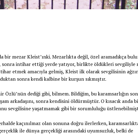
a bir mezar Kleist’ınki. Mezarlıkta değil, özel aramadıkça bul
p, sonra intihar ettiği yerde yatıyor, birlikte öldükleri sevgiliyl
ntihar etmek amacıyla gelmiş, Kleist ilk olarak sevgilisinin ağzı
uktan sonra kendi kalbine bir kurşun sıkmıştır.
mir Özlü’nün dediği gibi, bilmem. Bildiğim, bu karamsarlığın so
aşam arkadaşını, sonra kendisini öldürmüştür. O kısacık anda bi
sunu sevgilisine yaşatmamak gibi bir sorumluluğu üstlenebilmişt
 Herhalde kaçınılmaz olan sonuna doğru ilerlerken, karamsarlık
 gerçeklik ile dünya gerçekliği arasındaki uyumsuzluk, belki de