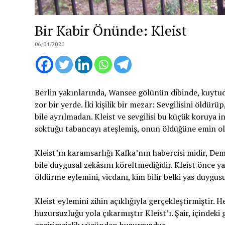
Bir Kabir Önünde: Kleist
06/04/2020
Berlin yakınlarında, Wansee gölünün dibinde, kuytud
zor bir yerde. İki kişilik bir mezar: Sevgilisini öldürü
bile ayrılmadan. Kleist ve sevgilisi bu küçük koruya i
soktuğu tabancayı ateşlemiş, onun öldüğüne emin old
Kleist’ın karamsarlığı Kafka’nın habercisi midir, De
bile duygusal zekâsını köreltmediğidir. Kleist önce y
öldürme eylemini, vicdanı, kim bilir belki yas duygu
Kleist eylemini zihin açıklığıyla gerçekleştirmiştir.
huzursuzluğu yola çıkarmıştır Kleist’ı. Şair, içindeki
geçirimsizlik yüzünden huzursuzdur.