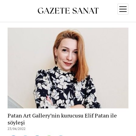
menüy
aç
Patan Art Gallery’nin kurucusu Elif Patan ile
söyleşi
23/04/2022