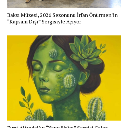
Baksı Müzesi, 2026 Sezonunu İrfan Önürmen’in
“Kapsam Dışı” Sergisiyle Açıyor
Fırat Altındal’ın “Yapısöküm” Sergisi Galeri