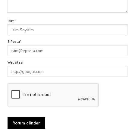
İsim*
E-Posta*
Websitesi