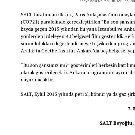
Kenya’daki Nairobi Ulusal Parkı’nd
SALT tarafından ilk kez, Paris Anlaşması’nın onayland
(COP21) paralelinde gerçekleştirilen “Bu son şansımız
kayda geçen 2015 yılından bu yana İstanbul ve Ankara
yönlerden irdeleyen 40 belgesel film gösterildi. Herke
sorumlulukları değerlendirmeye teşvik eden program
Aralık’ta Goethe Institut-Ankara’da beş belgesel ya
“Bu son şansımız mı?” gösterimleri herkesin katılımına
olarak gösterilecektir. Ankara programının ayrıntıl
duyurulacaktır.
SALT, Eylül 2015 yılında petrol, kömür ya da gaz şi
3-8
SALT Beyoğlu, 