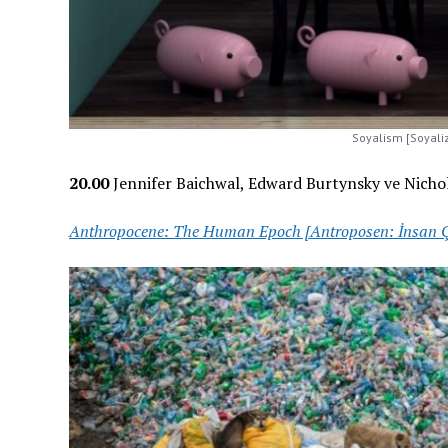
Soyalism [Soyaliz
20.00
Jennifer Baichwal, Edward Burtynsky ve Nichol
Anthropocene: The Human Epoch [Antroposen: İnsan Ç