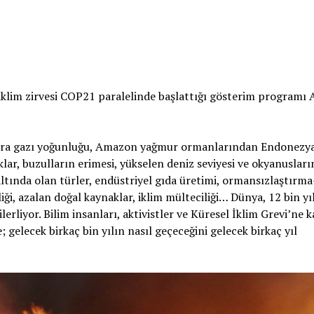
iklim zirvesi COP21 paralelinde başlattığı gösterim programı 
sera gazı yoğunluğu, Amazon yağmur ormanlarından Endonezya
klar, buzulların erimesi, yükselen deniz seviyesi ve okyanusları
ike altında olan türler, endüstriyel gıda üretimi, ormansızlaştırm
zliği, azalan doğal kaynaklar, iklim mülteciliği… Dünya, 12 bin yıl
rliyor. Bilim insanları, aktivistler ve Küresel İklim Grevi’ne k
; gelecek birkaç bin yılın nasıl geçeceğini gelecek birkaç yıl