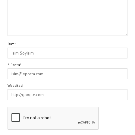
İsim*
E-Posta*
Websitesi