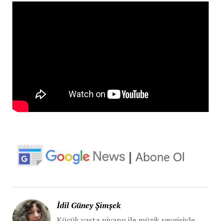
İdil Güney Şimşek
Küçük yaşta piyano ile müzik sevgisiyle