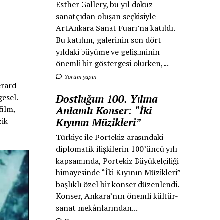
Esther Gallery, bu yıl dokuz
sanatçıdan oluşan seçkisiyle
ArtAnkara Sanat Fuarı’na katıldı.
Bu katılım, galerinin son dört
yıldaki büyüme ve gelişiminin
önemli bir göstergesi olurken,...
Yorum yapın
erard
gesel.
Dostluğun 100. Yılına
film,
Anlamlı Konser: “İki
zik
Kıyının Müzikleri”
Türkiye ile Portekiz arasındaki
diplomatik ilişkilerin 100’üncü yılı
kapsamında, Portekiz Büyükelçiliği
himayesinde “İki Kıyının Müzikleri”
başlıklı özel bir konser düzenlendi.
Konser, Ankara’nın önemli kültür-
sanat mekânlarından...