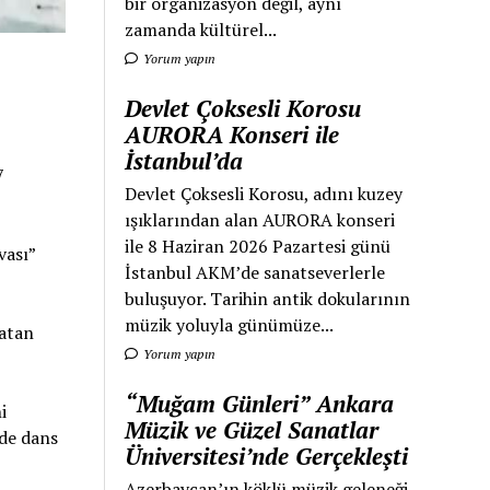
bir organizasyon değil, aynı
zamanda kültürel...
Yorum yapın
Devlet Çoksesli Korosu
AURORA Konseri ile
İstanbul’da
7
Devlet Çoksesli Korosu, adını kuzey
ışıklarından alan AURORA konseri
ile 8 Haziran 2026 Pazartesi günü
vası”
İstanbul AKM’de sanatseverlerle
buluşuyor. Tarihin antik dokularının
müzik yoluyla günümüze...
satan
Yorum yapın
“Muğam Günleri” Ankara
i
Müzik ve Güzel Sanatlar
de dans
Üniversitesi’nde Gerçekleşti
Azerbaycan’ın köklü müzik geleneği