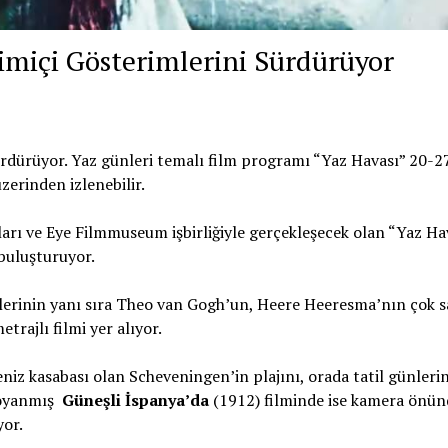
imiçi Gösterimlerini Sürdürüyor
rdürüyor. Yaz günleri temalı film programı “Yaz Havası” 20-2
zerinden izlenebilir.
rı ve Eye Filmmuseum işbirliğiyle gerçekleşecek olan “Yaz Ha
 buluşturuyor.
erinin yanı sıra Theo van Gogh’un, Heere Heeresma’nın çok 
trajlı filmi yer alıyor.
niz kasabası olan Scheveningen’in plajını, orada tatil günlerin
 boyanmış
Güneşli İspanya’da
(1912) filminde ise kamera önün
yor.