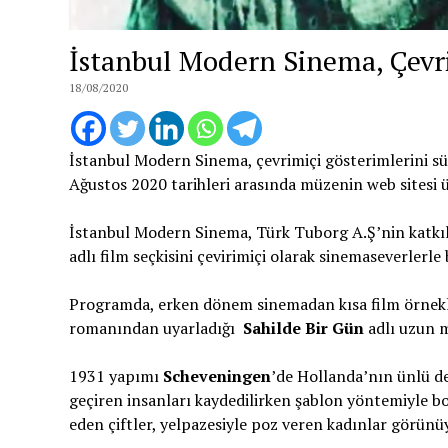
İstanbul Modern Sinema, Çevr
18/08/2020
İstanbul Modern Sinema, çevrimiçi gösterimlerini sü
Ağustos 2020 tarihleri arasında müzenin web sitesi ü
İstanbul Modern Sinema, Türk Tuborg A.Ş’nin katkıla
adlı film seçkisini çevirimiçi olarak sinemaseverlerle
Programda, erken dönem sinemadan kısa film örnekl
romanından uyarladığı
Sahilde Bir Gün
adlı uzun me
1931 yapımı
Scheveningen
’de Hollanda’nın ünlü de
geçiren insanları kaydedilirken şablon yöntemiyle
eden çiftler, yelpazesiyle poz veren kadınlar görünü