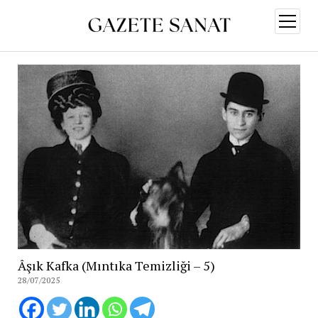
menüy
aç
Âşık Kafka (Mıntıka Temizliği – 5)
28/07/2025