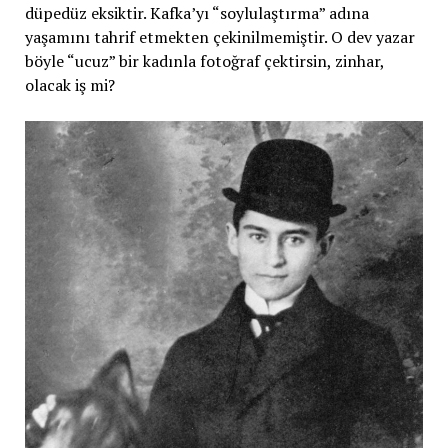
düpedüz eksiktir. Kafka’yı “soylulaştırma” adına
yaşamını tahrif etmekten çekinilmemiştir. O dev yazar
böyle “ucuz” bir kadınla fotoğraf çektirsin, zinhar,
olacak iş mi?