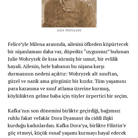
Julie Wohryzek
Felice’yle Milena arasında, ailesini öfkeden köpürtecek
bir nişanlaması daha var, düpedüz “uygunsuz” bulunan
Julie Wohryzek ile kısa sürmüş bir umut, bir evlilik
hayali. Ailenin, hele babanın bu nişana karşı
durmasının nedeni açıktır: Wohryzek alt sınıftan,
güzel ve nazik ama görgüsüz bir kızdır. Tüm yaşamını
para kazanma ve sınıf atlama üzerine kurmuş,
köylülükten gelme baba için tüyler ürpertici bir seçim.
Kafka’nın son dönemini birlikte geçirdiği, bağımsız
ruhlu fakat vefakâr Dora Dyamant da ciddi ilişki
kurduğu kadınlardan. Kafka Dora’ya, birlikte Filistin’e
göç etmeyi, küçük esnaf yaşamı kurmayı hayal edecek