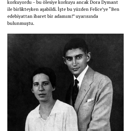
korkuyordu – bu ölesiye korkuyu ancak Dora Dymant
ile birlikteyken aşabildi. İşte bu yüzden Felice’ye “Ben
edebiyattan ibaret bir adamım!” uyarısında
bulunmuştu.